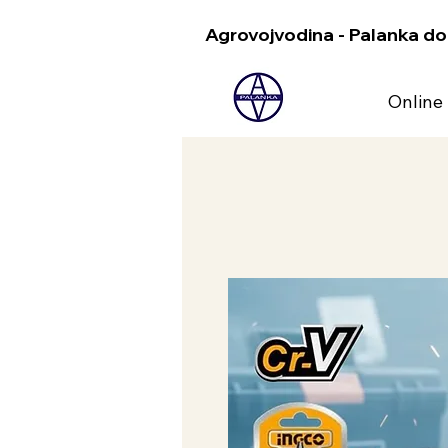
Agrovojvodina - Palanka do
Online