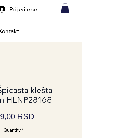
Prijavite se
Kontakt
Špicasta klešta
m HLNP28168
Price
9,00 RSD
Quantity
*