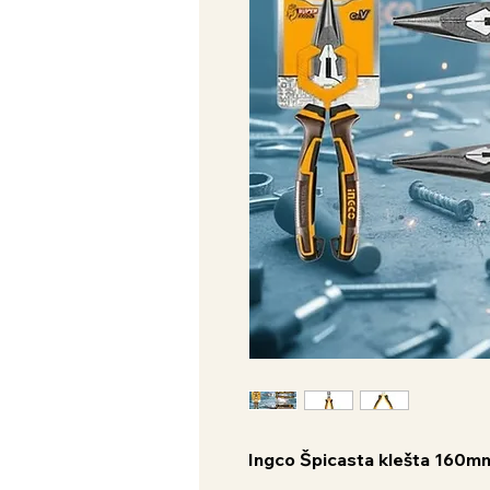
Ingco Špicasta klešta 160m