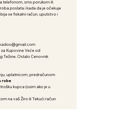
 telefonom, sms porukom ili
roba poslata i kada da je očekuje
ija se fiskalni račun, uputstvo i
nkadoo@gmail.com
za Kupovine Veće od
kg Težine, Ostalo Cenovnik
ju, uplatnicom, predračunom
 robe
 trošku kupca (osim ako je u
om na vaš Žiro ili Tekući račun