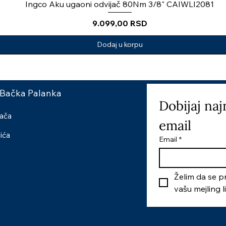
Ingco Aku ugaoni odvijač 80Nm 3/8" CAIWLI2081
Price
9.099,00 RSD
Dodaj u korpu
 Bačka Palanka
Dobijaj naj
šača
email
čića
Email
*
Želim da se pr
vašu mejling l