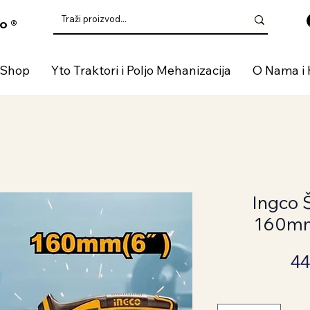
o ®
 Shop
Yto Traktori i Poljo Mehanizacija
O Nama i 
Ingco 
160m
44