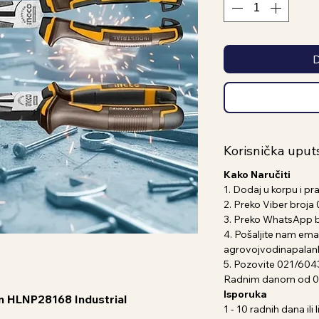
D
Korisnička uput
Kako Naručiti
1. Dodaj u korpu i pr
2. Preko Viber broj
3. Preko WhatsApp 
4. Pošaljite nam emai
agrovojvodinapala
5. Pozovite 021/604
Radnim danom od 07
Isporuka
m HLNP28168 Industrial
1 - 10 radnih dana il