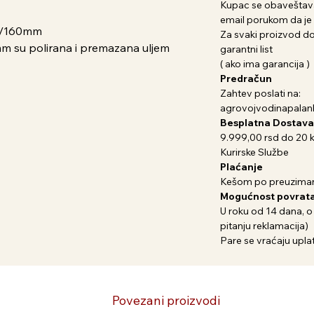
Kupac se obaveštava
email porukom da je 
 6"/160mm
Za svaki proizvod dob
mm su polirana i premazana uljem
garantni list
( ako ima garancija )
Predračun
Zahtev poslati na:
agrovojvodinapala
Besplatna Dostava
9.999,00 rsd do 20 
Kurirske Službe
Plaćanje
Kešom po preuziman
Mogućnost povrata
U roku od 14 dana, o
pitanju reklamacija)
Pare se vraćaju uplat
Povezani proizvodi