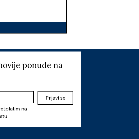
I
novije ponude na 
Prijavi se
etplatim na 
istu