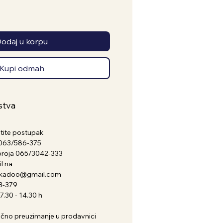
odaj u korpu
Kupi odmah
stva
atite postupak
a 063/586-375
broja 065/3042-333
l na
nkadoo@gmail.com
3-379
.30 - 14.30 h
i lično preuzimanje u prodavnici