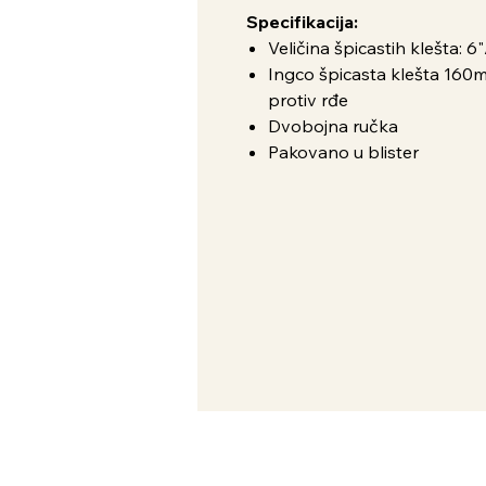
Specifikacija:
Veličina špicastih klešta:
Ingco špicasta klešta 160
protiv rđe
Dvobojna ručka
Pakovano u blister