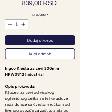
Price
839,00 RSD
Quantity
*
Dodaj u korpu
Kupi odmah
Ingco Klešta za cevi 300mm
HPW0812 Industrial
Opis proizvoda:
Ključevi za cevi od visokog
ugljeničnog čelika za teške uslove
rada dolaze sa čvrstom ručkom od
livenog gvožđa za zaštitu alata od