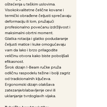
oštećenja u teškim uslovima.
Visokokvalitetne čelične kovane i
termički obrađene čeljusti sprečavaju
deformaciju ili lom, pružajući
profesionalno povećanu izdržljivost i
maksimalni obrtni moment.
Glatka rotacija i glatko podudaranje
čeljusti matice i kuke omogućavaju
vam da lako i brzo prilagodite
veličinu otvora kako biste poboljšali
efikasnost.
Širok dizajn I-Beam ručke pruža
odličnu raspodelu težine i bolji zagriz
od tradicionalnih ključeva.
Ergonomski dizajn olakšava
zatezanje/olabavljenje cevi ili
uklanjanje tvrdoglavih vijaka.