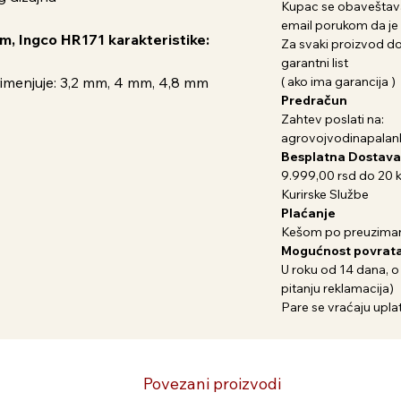
Kupac se obaveštava
email porukom da je 
m, Ingco HR171 karakteristike:
Za svaki proizvod dob
garantni list
primenjuje: 3,2 mm, 4 mm, 4,8 mm
( ako ima garancija )
Predračun
Zahtev poslati na:
agrovojvodinapala
Besplatna Dostava
9.999,00 rsd do 20 
Kurirske Službe
Plaćanje
Kešom po preuziman
Mogućnost povrata
U roku od 14 dana, o
pitanju reklamacija)
Pare se vraćaju uplat
Povezani proizvodi