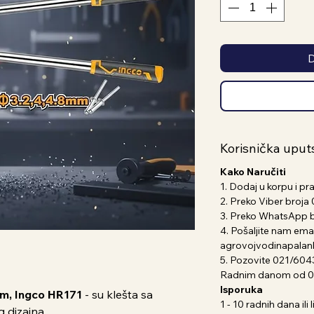
D
Korisnička uput
Kako Naručiti
1. Dodaj u korpu i pr
2. Preko Viber broj
3. Preko WhatsApp 
4. Pošaljite nam emai
agrovojvodinapala
5. Pozovite 021/604
Radnim danom od 07
Isporuka
mm, Ingco HR171
- su klešta sa
1 - 10 radnih dana il
 dizajna