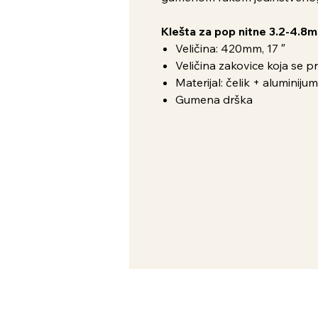
Klešta za pop nitne 3.2-4.8m
Veličina: 420mm, 17 ″
Veličina zakovice koja se 
Materijal: čelik + aluminijum
Gumena drška