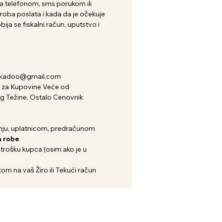
 telefonom, sms porukom ili
roba poslata i kada da je očekuje
ija se fiskalni račun, uputstvo i
nkadoo@gmail.com
za Kupovine Veće od
kg Težine, Ostalo Cenovnik
ju, uplatnicom, predračunom
 robe
 trošku kupca (osim ako je u
om na vaš Žiro ili Tekući račun