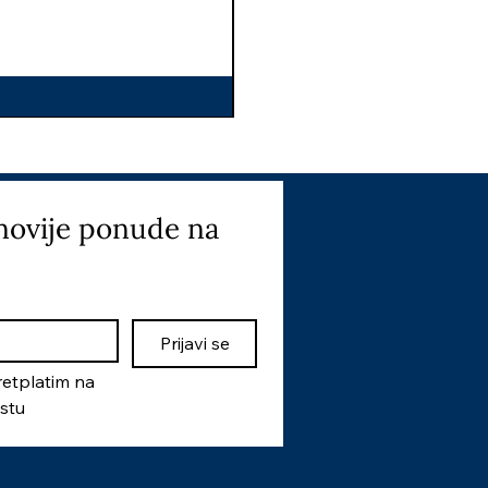
I
novije ponude na 
Prijavi se
etplatim na 
istu