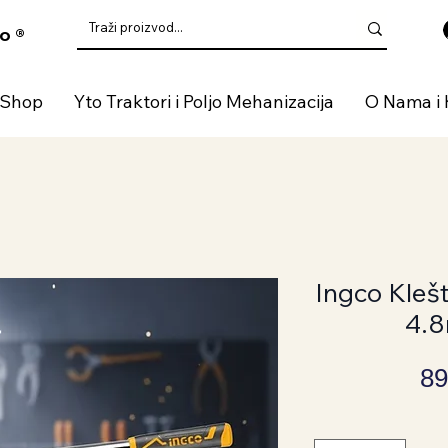
o ®
 Shop
Yto Traktori i Poljo Mehanizacija
O Nama i 
Ingco Klešt
4.
89