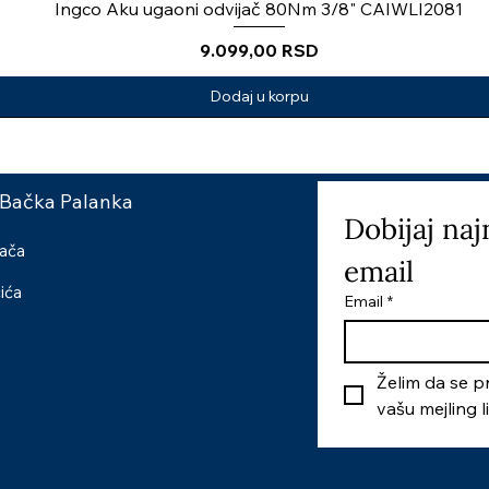
Ingco Aku ugaoni odvijač 80Nm 3/8" CAIWLI2081
Price
9.099,00 RSD
Dodaj u korpu
 Bačka Palanka
Dobijaj naj
šača
email
čića
Email
*
Želim da se pr
vašu mejling l