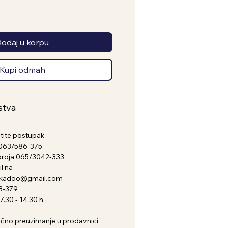
odaj u korpu
Kupi odmah
stva
atite postupak
a 063/586-375
broja 065/3042-333
l na
nkadoo@gmail.com
3-379
.30 - 14.30 h
i lično preuzimanje u prodavnici