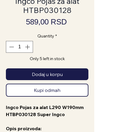
Ingco Pojas za alat
HTBP030128
Price
589,00 RSD
Quantity
*
Only 5 left in stock
Dodaj u korpu
Kupi odmah
Ingco Pojas za alat L290 W190mm
HTBP030128 Super Ingco
Opis proizvoda: