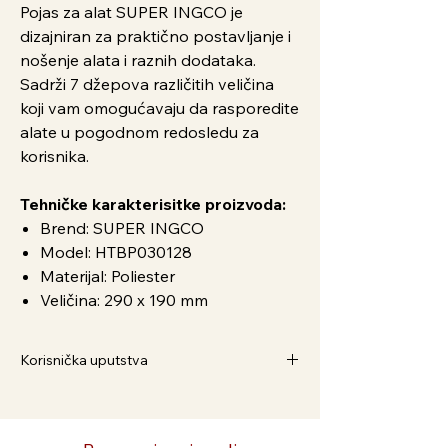
Pojas za alat SUPER INGCO je
dizajniran za praktično postavljanje i
nošenje alata i raznih dodataka.
Sadrži 7 džepova različitih veličina
koji vam omogućavaju da rasporedite
alate u pogodnom redosledu za
korisnika.
Tehničke karakterisitke proizvoda:
Brend: SUPER INGCO
Model: HTBP030128
Materijal: Poliester
Veličina: 290 x 190 mm
Korisnička uputstva
Kako Naručiti
1. Dodaj u korpu i pratite postupak
2. Preko Viber broja 063/586-375