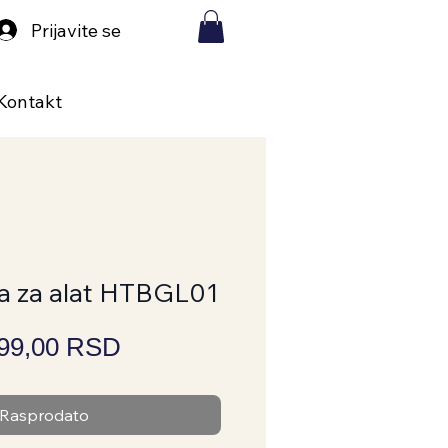
Prijavite se
Kontakt
a za alat HTBGL01
Price
099,00 RSD
Rasprodato