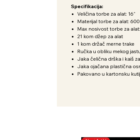
Specifikacija:
Veličina torbe za alat: 16"
Materijal torbe za alat: 60
Max nosivost torbe za alat
21 kom džep za alat
1 kom držač merne trake
Ručka u obliku mekog jast
Jaka čelična drška i kaiš z
Jaka ojačana plastična o
Pakovano u kartonsku kuti