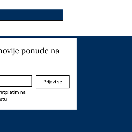
novije ponude na 
Prijavi se
etplatim na 
istu