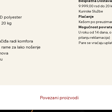
Besplatna Dostava
9.999,00 rsd do 20 
Kurirske Službe
Plaćanje
0D polyester
Kešom po preuziman
: 20 kg
Mogućnost povrata
U roku od 14 dana, o
pitanju reklamacija)
učiđa radi komfora
Pare se vraćaju uplat
a rame za lako nošenje
snova
ju
Povezani proizvodi