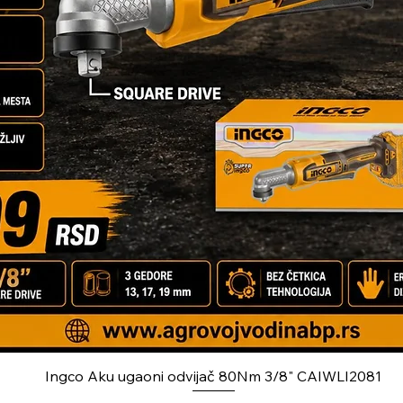
Ingco Aku ugaoni odvijač 80Nm 3/8" CAIWLI2081