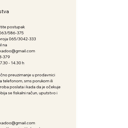
stva
atite postupak
a 063/586-375
broja 065/3042-333
l na
nkadoo@gmail.com
3-379
.30 - 14.30 h
i lično preuzimanje u prodavnici
 telefonom, sms porukom ili
roba poslata i kada da je očekuje
ija se fiskalni račun, uputstvo i
nkadoo@gmail.com