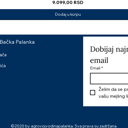
Price
9.099,00 RSD
Dodaj u korpu
 Bačka Palanka
Dobijaj naj
šača
email
čića
Email
*
Želim da se pr
vašu mejling l
©2020 by agrovojvodinapalanka. Sva prava su zadržana.