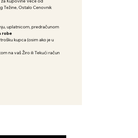
za Kupovine Veće od
kg Težine, Ostalo Cenovnik
ju, uplatnicom, predračunom
 robe
 trošku kupca (osim ako je u
om na vaš Žiro ili Tekući račun