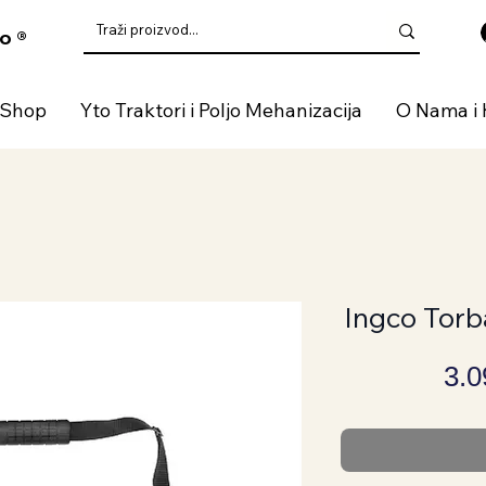
o ®
 Shop
Yto Traktori i Poljo Mehanizacija
O Nama i 
Ingco Torb
3.