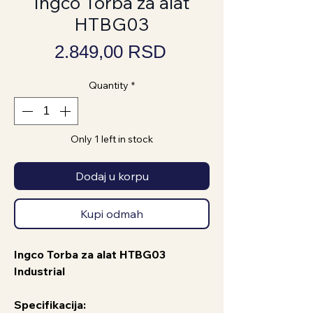
Ingco Torba za alat
HTBG03
Price
2.849,00 RSD
Quantity
*
Only 1 left in stock
Dodaj u korpu
Kupi odmah
Ingco Torba za alat HTBG03
Industrial
Specifikacija: