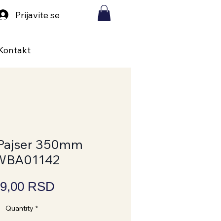
Prijavite se
Kontakt
 Pajser 350mm
WBA01142
Price
9,00 RSD
Quantity
*