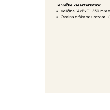
Tehničke karakteristike:
Veličina "AxBxC": 350 mm 
Ovalna drška sa urezom 