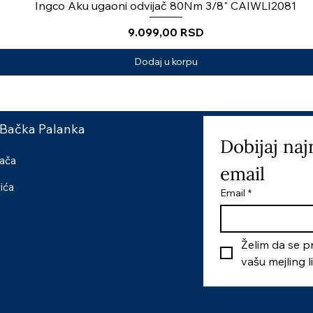
Ingco Aku ugaoni odvijač 80Nm 3/8" CAIWLI2081
Price
9.099,00 RSD
Dodaj u korpu
 Bačka Palanka
Dobijaj naj
šača
email
čića
Email
*
Želim da se pr
vašu mejling l