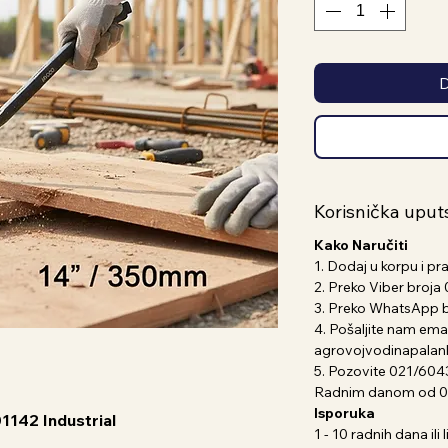
D
Korisnička uput
Kako Naručiti
1. Dodaj u korpu i pr
2. Preko Viber broj
3. Preko WhatsApp 
4. Pošaljite nam emai
agrovojvodinapala
5. Pozovite 021/604
Radnim danom od 07
Isporuka
142 Industrial
1 - 10 radnih dana il