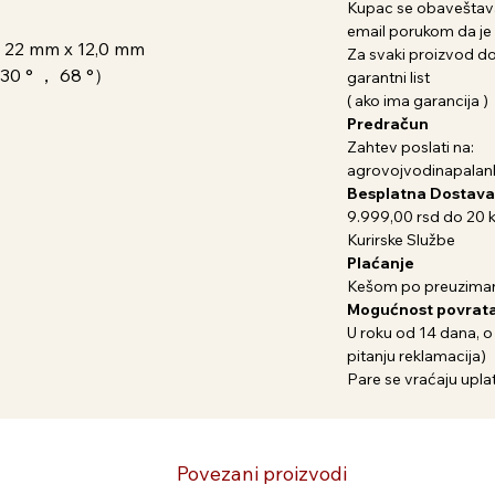
Kupac se obaveštava
email porukom da je 
x 22 mm x 12,0 mm
Za svaki proizvod dob
（30 ° ， 68 °）
garantni list
( ako ima garancija )
Predračun
Zahtev poslati na:
agrovojvodinapala
Besplatna Dostava
9.999,00 rsd do 20 
Kurirske Službe
Plaćanje
Kešom po preuziman
Mogućnost povrata
U roku od 14 dana, o
pitanju reklamacija)
Pare se vraćaju uplat
Povezani proizvodi