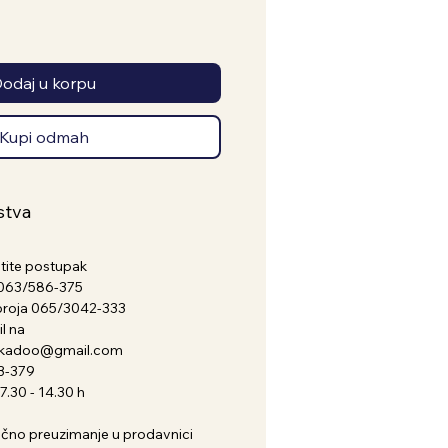
odaj u korpu
Kupi odmah
stva
atite postupak
a 063/586-375
broja 065/3042-333
l na
nkadoo@gmail.com
3-379
.30 - 14.30 h
i lično preuzimanje u prodavnici