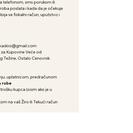
 telefonom, sms porukom ili
roba poslata i kada da je očekuje
ija se fiskalni račun, uputstvo i
nkadoo@gmail.com
za Kupovine Veće od
kg Težine, Ostalo Cenovnik
ju, uplatnicom, predračunom
 robe
 trošku kupca (osim ako je u
om na vaš Žiro ili Tekući račun