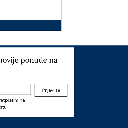
I
novije ponude na 
Prijavi se
etplatim na 
istu