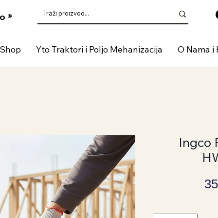
o ®
 Shop
Yto Traktori i Poljo Mehanizacija
O Nama i 
Ingco
H
35