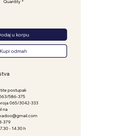
Quantity
*
odaj u korpu
Kupi odmah
stva
atite postupak
a 063/586-375
broja 065/3042-333
l na
nkadoo@gmail.com
3-379
.30 - 14.30 h