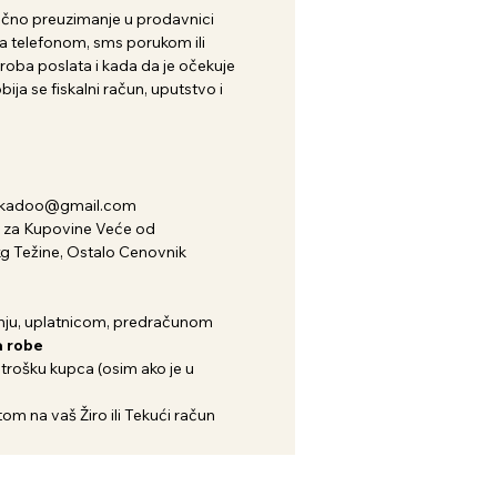
i lično preuzimanje u prodavnici
 telefonom, sms porukom ili
roba poslata i kada da je očekuje
ija se fiskalni račun, uputstvo i
nkadoo@gmail.com
za Kupovine Veće od
kg Težine, Ostalo Cenovnik
ju, uplatnicom, predračunom
 robe
 trošku kupca (osim ako je u
om na vaš Žiro ili Tekući račun