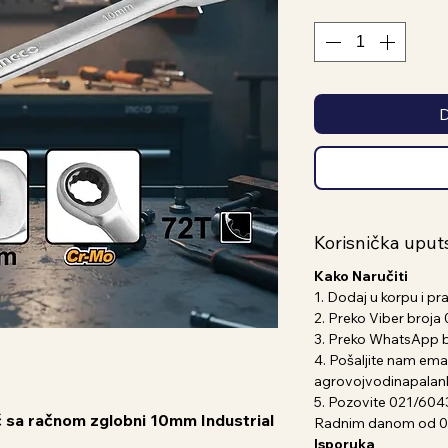
D
Korisnička uput
Kako Naručiti
1. Dodaj u korpu i pr
2. Preko Viber broj
3. Preko WhatsApp 
4. Pošaljite nam emai
agrovojvodinapala
5. Pozovite 021/604
uč sa račnom zglobni 10mm Industrial
Radnim danom od 07
Isporuka