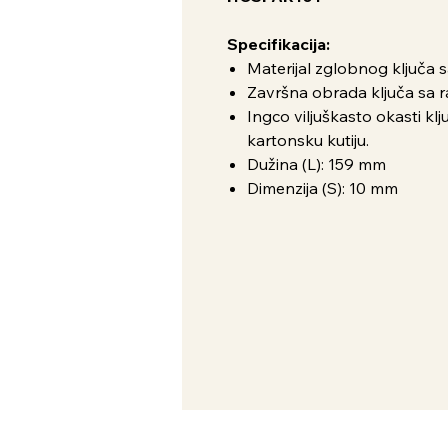
Specifikacija:
Materijal zglobnog ključa 
Završna obrada ključa sa 
Ingco viljuškasto okasti kl
kartonsku kutiju.
Dužina (L): 159 mm
Dimenzija (S): 10 mm