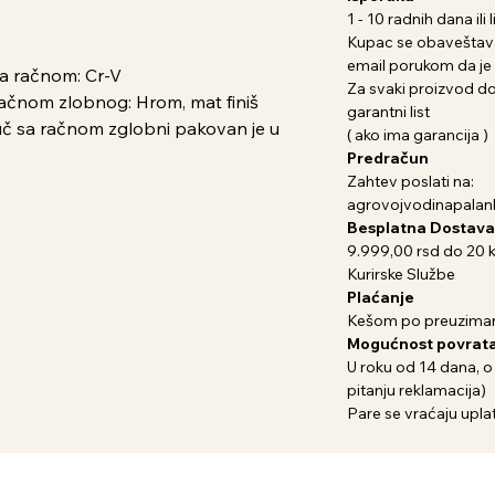
1 - 10 radnih dana il
Kupac se obaveštava
email porukom da je 
sa račnom: Cr-V
Za svaki proizvod dob
račnom zlobnog: Hrom, mat finiš
garantni list
juč sa račnom zglobni pakovan je u
( ako ima garancija )
Predračun
Zahtev poslati na:
agrovojvodinapala
Besplatna Dostava
9.999,00 rsd do 20 
Kurirske Službe
Plaćanje
Kešom po preuziman
Mogućnost povrata
U roku od 14 dana, o
pitanju reklamacija)
Pare se vraćaju uplat