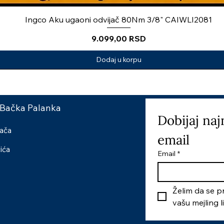
Ingco Aku ugaoni odvijač 80Nm 3/8" CAIWLI2081
Price
9.099,00 RSD
Dodaj u korpu
 Bačka Palanka
Dobijaj naj
šača
email
čića
Email
*
Želim da se pr
vašu mejling l