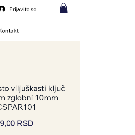
Prijavite se
Kontakt
o viljuškasti ključ
om zglobni 10mm
CSPAR101
Price
9,00 RSD