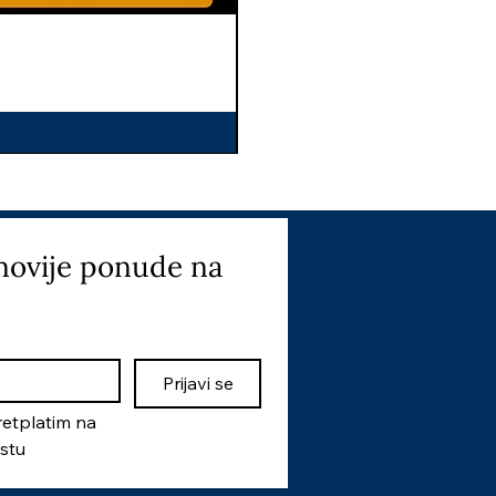
I
novije ponude na 
Prijavi se
etplatim na 
istu