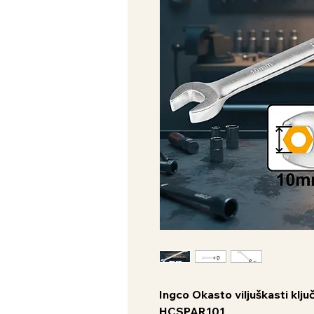
Ingco Okasto viljuškasti klj
HCSPAR101