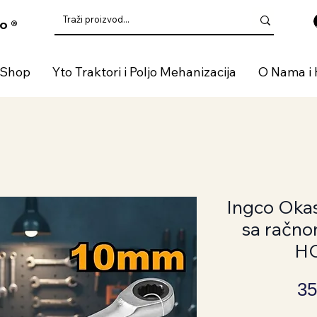
o ®
 Shop
Yto Traktori i Poljo Mehanizacija
O Nama i 
Ingco Okast
sa račn
H
35