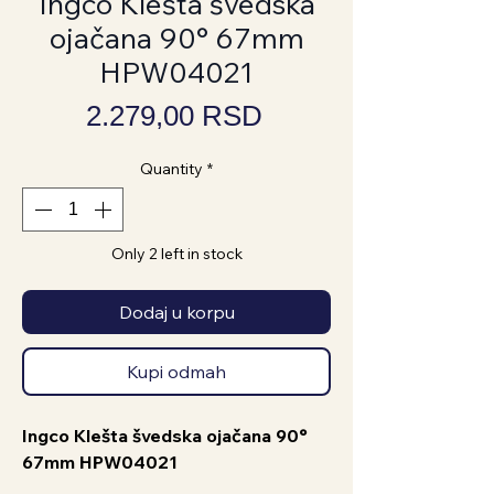
Ingco Klešta švedska
ojačana 90° 67mm
HPW04021
Price
2.279,00 RSD
Quantity
*
Only 2 left in stock
Dodaj u korpu
Kupi odmah
Ingco Klešta švedska ojačana 90°
67mm HPW04021