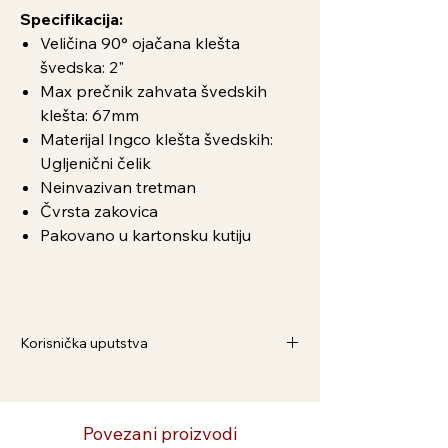
Specifikacija:
Veličina 90° ojačana klešta
švedska: 2"
Max prečnik zahvata švedskih
klešta: 67mm
Materijal Ingco klešta švedskih:
Ugljenični čelik
Neinvazivan tretman
Čvrsta zakovica
Pakovano u kartonsku kutiju
Korisnička uputstva
Kako Naručiti
1. Dodaj u korpu i pratite postupak
2. Preko Viber broja 063/586-375
Povezani proizvodi
3. Preko WhatsApp broja 065/3042-333