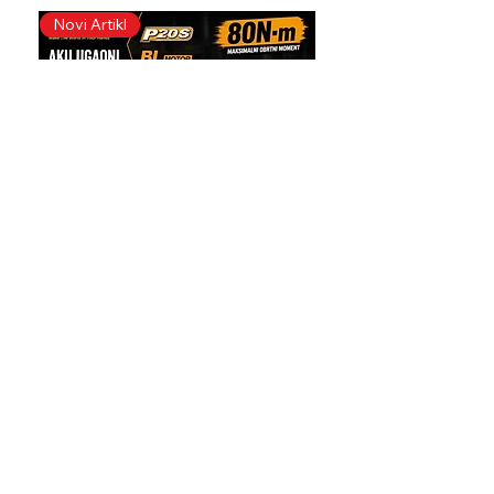
agrovojvodinapalankadoo@gmail.com
Novi Artikl
Novi Artikl
5. Pozovite 021/6043-379
Radnim danom od 07.30 - 14.30 h
Isporuka
1 - 10 radnih dana ili lično preuzimanje u
prodavnici
Kupac se obaveštava telefonom, sms
porukom ili email porukom da je roba
poslata i kada da je očekuje
Za svaki proizvod dobija se fiskalni račun,
uputstvo i garantni list
( ako ima garancija )
Predračun
Zahtev poslati na:
Ingco Aku ugaoni odvijač 80Nm
Ingco Aku produže
agrovojvodinapalankadoo@gmail.com
3/8" CAIWLI2081
65Nm 3/8" CDRL
Besplatna Dostava
za Kupovine Veće od
Price
9.999,00 rsd do 20 kg Težine, Ostalo
9.099,00 RSD
Cenovnik Kurirske Službe
Plaćanje
Kešom po preuzimanju, uplatnicom,
Dodaj u korpu
predračunom