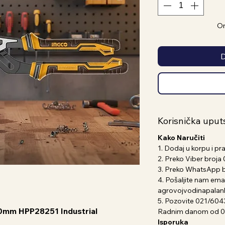
On
D
Korisnička uput
Kako Naručiti
1. Dodaj u korpu i pr
2. Preko Viber broj
3. Preko WhatsApp 
4. Pošaljite nam emai
agrovojvodinapala
5. Pozovite 021/604
50mm HPP28251 Industrial
Radnim danom od 07
Isporuka