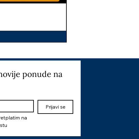
I
novije ponude na 
Prijavi se
etplatim na 
istu