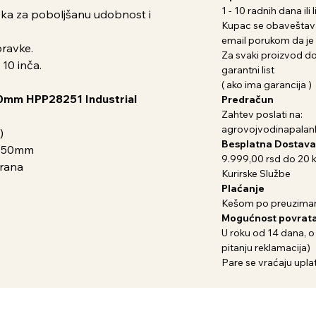
1 - 10 radnih dana il
čka za poboljšanu udobnost i
Kupac se obaveštava
email porukom da je 
ravke.
Za svaki proizvod dob
 10 inča.
garantni list
( ako ima garancija )
50mm HPP28251 Industrial
Predračun
Zahtev poslati na:
agrovojvodinapala
)
Besplatna Dostava
: 50mm
9.999,00 rsd do 20 
lirana
Kurirske Službe
Plaćanje
Kešom po preuziman
Mogućnost povrata
U roku od 14 dana, o
pitanju reklamacija)
Pare se vraćaju uplat