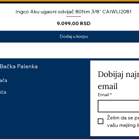
Ingco Aku ugaoni odvijač 80Nm 3/8" CAIWLI2081
Price
9.099,00 RSD
Dodaj u korpu
 Bačka Palanka
Dobijaj naj
šača
email
čića
Email
*
Želim da se pr
vašu mejling l