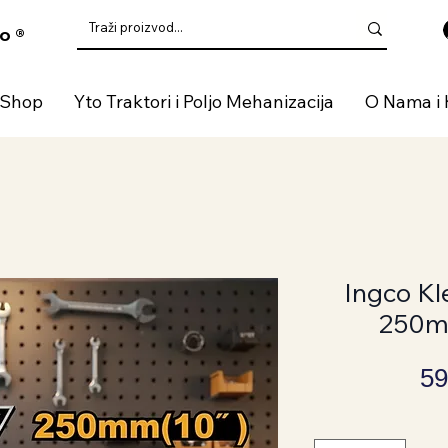
o ®
 Shop
Yto Traktori i Poljo Mehanizacija
O Nama i 
Ingco Kl
250m
59