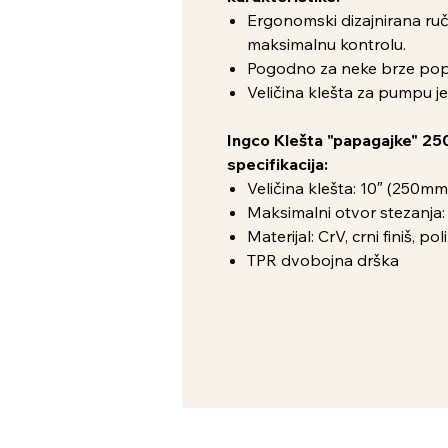
Ergonomski dizajnirana ru
maksimalnu kontrolu.
Pogodno za neke brze pop
Veličina klešta za pumpu je
Ingco Klešta "papagajke" 2
specifikacija:
Veličina klešta: 10″ (250mm
Maksimalni otvor stezanja
Materijal: CrV, crni finiš, po
TPR dvobojna drška