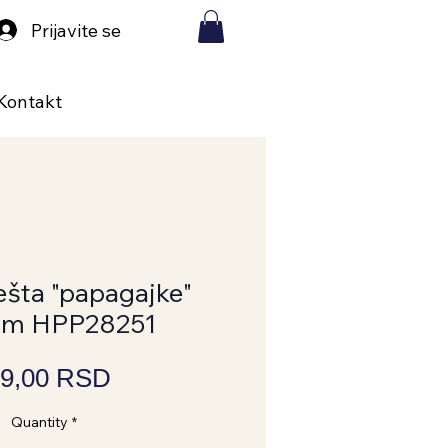
Prijavite se
Kontakt
ešta "papagajke"
m HPP28251
Price
9,00 RSD
Quantity
*