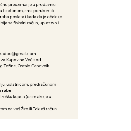
i lično preuzimanje u prodavnici
 telefonom, sms porukom ili
roba poslata i kada da je očekuje
ija se fiskalni račun, uputstvo i
nkadoo@gmail.com
za Kupovine Veće od
kg Težine, Ostalo Cenovnik
ju, uplatnicom, predračunom
 robe
 trošku kupca (osim ako je u
om na vaš Žiro ili Tekući račun