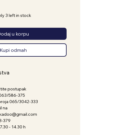
ly 3 left in stock
odaj u korpu
Kupi odmah
stva
atite postupak
a 063/586-375
broja 065/3042-333
l na
nkadoo@gmail.com
3-379
.30 - 14.30 h