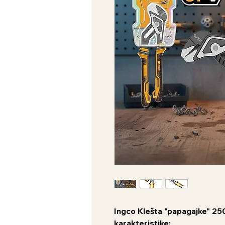
Ingco Klešta "papagajke" 2
karakteristike: