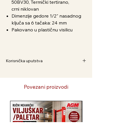
50BV30, Termički tertirano,
crni
niklovan
Dimenzije gedore 1/2" nasadnog
ključa sa 6 tačaka: 24 mm
Pakovano u plastičnu visilicu
Korisnička uputstva
Kako Naručiti
1. Dodaj u korpu i pratite postupak
2. Preko Viber broja 063/586-375
Povezani proizvodi
3. Preko WhatsApp broja 065/3042-333
4. Pošaljite nam email na
agrovojvodinapalankadoo@gmail.com
Novi Artikl
5. Pozovite 021/6043-379
Radnim danom od 07.30 - 14.30 h
Isporuka
1 - 10 radnih dana ili lično preuzimanje u