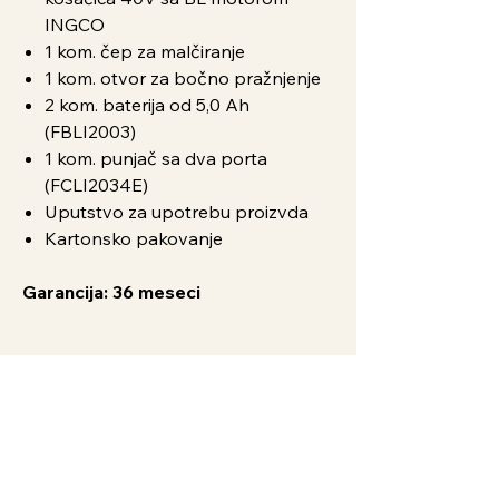
INGCO
1 kom. čep za malčiranje
1 kom. otvor za bočno pražnjenje
2 kom. baterija od 5,0 Ah
(FBLI2003)
1 kom. punjač sa dva porta
(FCLI2034E)
Uputstvo za upotrebu proizvda
Kartonsko pakovanje
Garancija: 36 meseci
Doplata po Izboru
Baterija 2Ah FBLI2001 - 2.629,00 rsd /
Korisnička uputstva
kom.