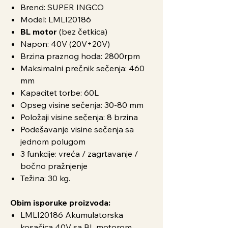
Brend: SUPER INGCO
Model: LMLI20186
BL motor
(bez četkica)
Napon: 40V (20V+20V)
Brzina praznog hoda: 2800rpm
Maksimalni prečnik sečenja: 460
mm
Kapacitet torbe: 60L
Opseg visine sečenja: 30-80 mm
Položaji visine sečenja: 8 brzina
Podešavanje visine sečenja sa
jednom polugom
3 funkcije: vreća / zagrtavanje /
bočno pražnjenje
Težina: 30 kg.
Obim isporuke proizvoda:
LMLI20186 Akumulatorska
kosačica 40V sa BL motorom