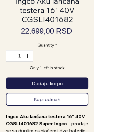
Ingco Aku lančana
testera 16" 40V
CGSLI401682
Price
22.699,00 RSD
Quantity
*
Only 1 left in stock
Dodaj u korpu
Kupi odmah
Ingco Aku lančana testera 16" 40V
CGSLI401682 Super Ingco
- prodaje
se sa duplim punjačem i dve baterije