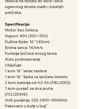
radova na rezidbi do seče i seče
ogrevnog drveta malih i srednjih
prečnika.
Specifikacija:
Motor bez četkica
Napon: 40V (20V+20V)
Dužina šipke: 16""(40cm)
Brzina lanca: 14,5m/s
Funkcija kočnice brzog lanca
Auto podmazivanje
Uključuje:
1 kom 16'' lanac testere
1 kom 16'' šipka za lančanu testeru
2 kom baterija od 4,0 Ah (FBLI2002)
1 kom punjač sa dva porta
(FCLI2034E)
Volti punjenja: 220-240V~50/60Hz
Pakovano u kutiji u boji"