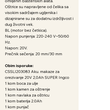
omiljenih baštenskih alata.
Oštrice su napravljene od čelika sa
visokim sadržajem ugljenika i
dizajnirane su za dodatnu izdržljivost i
dug životni vek.
BL (motor bez četkica).
Napon punjenja: 220-240 V~50/60
Hz.
Napon: 20V.
Prečnik sečenja: 20 mm/30 mm
Obim isporuke:
CSSLI203083 Aku. makaze za
orezivanje 20V 2,0Ah SUPER Ingco
1 kom boca za ulje
1 kom kamen za oštrenje
1 kom navlaka za oštricu
1 kom baterija 2.0Ah
1 kom punjač