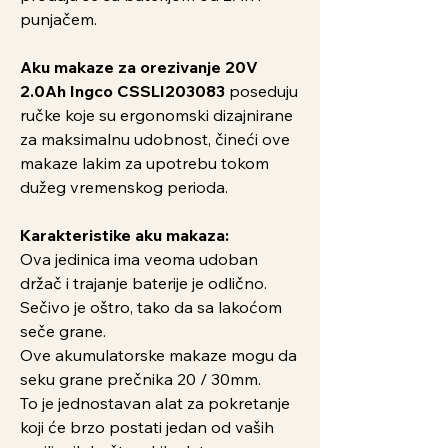
punjačem.
Aku makaze za orezivanje 20V
2.0Ah Ingco CSSLI203083
poseduju
ručke koje su ergonomski dizajnirane
za maksimalnu udobnost, čineći ove
makaze lakim za upotrebu tokom
dužeg vremenskog perioda.
Karakteristike aku makaza:
Ova jedinica ima veoma udoban
držač i trajanje baterije je odlično.
Sečivo je oštro, tako da sa lakoćom
seče grane.
Ove akumulatorske makaze mogu da
seku grane prečnika 20 / 30mm.
To je jednostavan alat za pokretanje
koji će brzo postati jedan od vaših