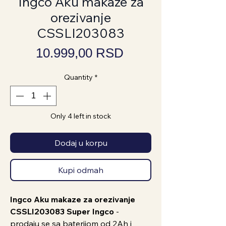
Ingco Aku makaze za
orezivanje
CSSLI203083
Price
10.999,00 RSD
Quantity
*
Only 4 left in stock
Dodaj u korpu
Kupi odmah
Ingco Aku makaze za orezivanje
CSSLI203083 Super Ingco
-
prodaju se sa baterijom od 2Ah i