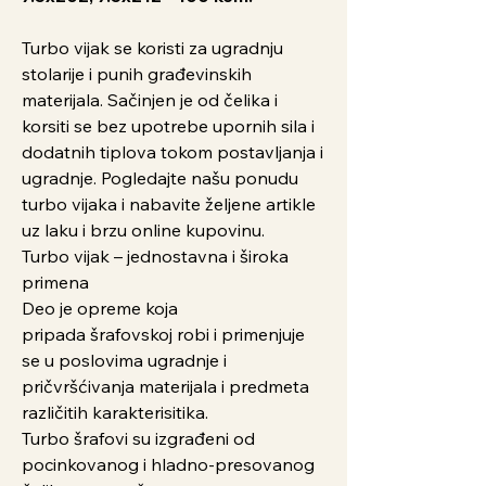
Turbo vijak se koristi za ugradnju
stolarije i punih građevinskih
materijala. Sačinjen je od čelika i
korsiti se bez upotrebe upornih sila i
dodatnih tiplova tokom postavljanja i
ugradnje. Pogledajte našu ponudu
turbo vijaka i nabavite željene artikle
uz laku i brzu online kupovinu.
Turbo vijak – jednostavna i široka
primena
Deo je opreme koja
pripada šrafovskoj robi i primenjuje
se u poslovima ugradnje i
pričvršćivanja materijala i predmeta
različitih karakterisitika.
Turbo šrafovi su izgrađeni od
pocinkovanog i hladno-presovanog