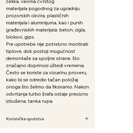
čelika, veoma čvrstog
materijala pogodnog za ugradnju
prozorskih okvira, plastičnih
materijala i aluminijuma, kao i punih
građevniskih materijala: beton, cigla,
blokovi, gips.
Pre upotrebe nije potrebno montirati
tiplove, dok postoji mogućnost
demontaže sa spoljne strane, što
značajno doprinosi uštedi vremena.
Često se koriste za vizuelnu proveru,
kako bi se odredio tačan položaj
onoga što želimo da fiksiramo. Nakon
odvrtanja turbo šrafa ostaje precizno
izbušena, tanka rupa.
Korisnička uputstva
Kako Naručiti