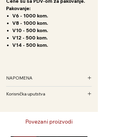
Cene su sa PDV-om za pakovanje.
Pakovanje:
V6 - 1000 kom.
V8 - 1000 kom.
V10 - 500 kom.
V12 - 500 kom.
V14 - 500 kom.
NAPOMENA
Za ovu robu
odabira se
Korisnička uputstva
Cenovnik kurirske službe
prilikom
naručivanja.
Kako Naručiti
Kupac plaća uslugu prevoza.
1. Dodaj u korpu i pratite postupak
2. Preko Viber broja 063/586-375
Povezani proizvodi
3. Preko WhatsApp broja 065/3042-333
4. Pošaljite nam email na