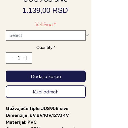
Price
1.139,00 RSD
Veličina
*
Quantity
*
Dodaj u korpu
Kupi odmah
Gužvajuće tiple JUS958 sive
Dimenzije: 6V,8V,10V,12V,14V
Materijal: PVC