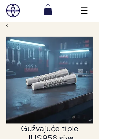
Gužvajuće tiple
JUS958 sive