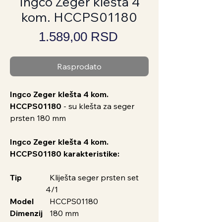
Ingco Zeger klešta 4
kom. HCCPS01180
Price
1.589,00 RSD
Rasprodato
Ingco Zeger klešta 4 kom.
HCCPS01180
- su klešta za seger
prsten 180 mm
Ingco Zeger klešta 4 kom.
HCCPS01180 karakteristike:
Tip
Kliješta seger prsten set
4/1
Model
HCCPS01180
Dimenzij
180 mm