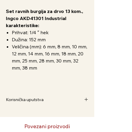
Set ravnih burgija za drvo 13 kom.,
Ingco AKD41301 Industrial
karakteristike:
Prihvat: 1/4 ″ hek
Dužina: 152 mm
Veličina (mm): 6 mm, 8 mm, 10 mm,
12 mm, 14 mm, 16 mm, 18 mm, 20
mm, 25 mm, 28 mm, 30 mm, 32
mm, 38 mm
Korisnička uputstva
Kako Naručiti
1. Dodaj u korpu i pratite postupak
2. Preko Viber broja 063/586-375
Povezani proizvodi
3. Preko WhatsApp broja 065/3042-333