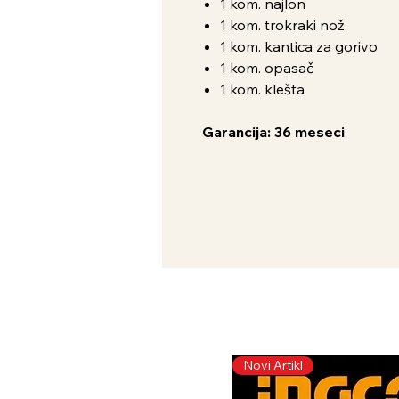
1 kom. najlon
1 kom. trokraki nož
1 kom. kantica za gorivo
1 kom. opasač
1 kom. klešta
Garancija: 36 meseci
Novi Artikl