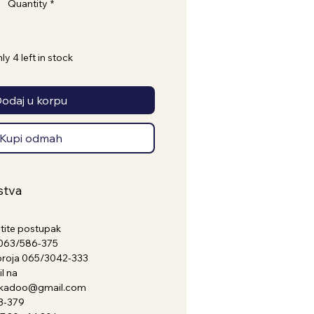
Quantity
*
ly 4 left in stock
odaj u korpu
Kupi odmah
stva
atite postupak
a 063/586-375
broja 065/3042-333
l na
nkadoo@gmail.com
3-379