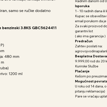
Radnim danom od 07
Isporuka
tiran, samo se ručke dodatno
1 - 10 radnih dana il
Kupac se obaveštava
email porukom da je 
Za svaki proizvod dob
lje benzinski 3.8KS GBC5624411
garantni list
( ako ima garancija )
Predračun
HP)
Zahtev poslati na:
rpm
agrovojvodinapala
ja: 480 mm
Besplatna Dostava
9.999,00 rsd do 20 
4 m
Kurirske Službe
zuba)
Plaćanje
rivo: 1200 ml
Kešom po preuziman
Mogućnost povrata
U roku od 14 dana, o
pitanju reklamacija)
Pare se vraćaju uplat