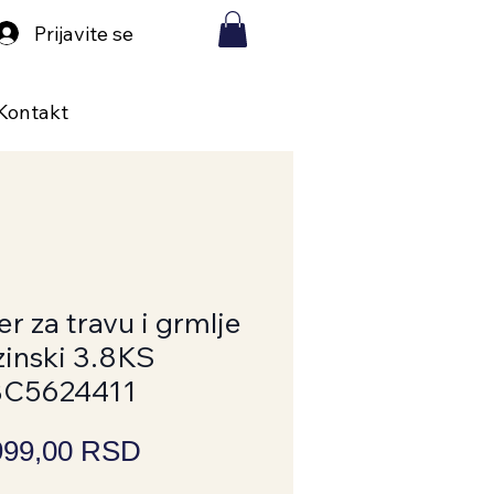
Prijavite se
Kontakt
r za travu i grmlje
inski 3.8KS
C5624411
Price
999,00 RSD