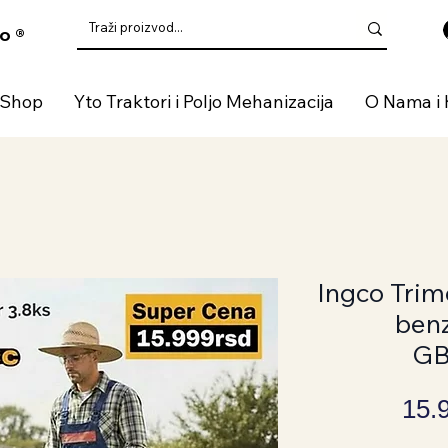
o ®
 Shop
Yto Traktori i Poljo Mehanizacija
O Nama i 
Ingco Trime
benz
GB
15.