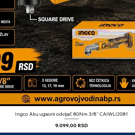
Ingco Aku ugaoni odvijač 80Nm 3/8" CAIWLI2081
Price
9.099,00 RSD