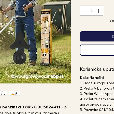
On
D
Korisnička uput
Kako Naručiti
1. Dodaj u korpu i pr
2. Preko Viber broj
3. Preko WhatsApp 
4. Pošaljite nam emai
agrovojvodinapala
lje benzinski 3.8KS GBC5624411
- je
5. Pozovite 021/604
a dve funkcije, funkciju trimera i