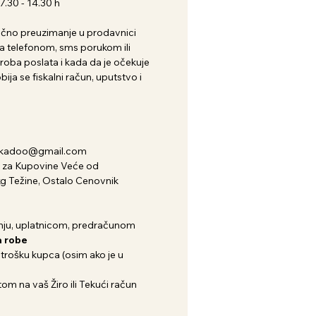
.30 - 14.30 h
i lično preuzimanje u prodavnici
 telefonom, sms porukom ili
roba poslata i kada da je očekuje
ija se fiskalni račun, uputstvo i
nkadoo@gmail.com
za Kupovine Veće od
kg Težine, Ostalo Cenovnik
ju, uplatnicom, predračunom
 robe
 trošku kupca (osim ako je u
om na vaš Žiro ili Tekući račun