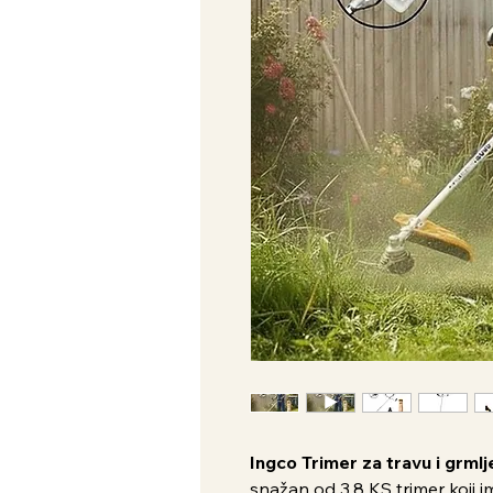
Ingco Trimer za travu i grm
snažan od 3.8 KS trimer koji im