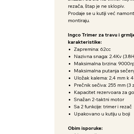
rezača, štap je ne sklopiv.
Prodaje se u kutiji već namon
montiraju.
Ingco Trimer za travu i grm
karakteristike:
Zapremina: 62cc
Nazivna snaga: 2.4Kv (3.8
Maksimalna brzina: 9000
Maksimalna putanja sečen
Uložak kalema: 2,4 mm k 
Prečnik sečiva: 255 mm (3 
Kapacitet rezervoara za go
Snažan 2-taktni motor
Sa 2 funkcije: trimer i rezač
Upakovano u kutiju u boji
Obim isporuke: