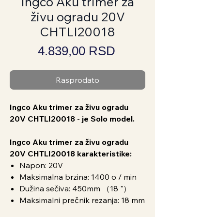
Ingco Aku trimer za
živu ogradu 20V
CHTLI20018
Price
4.839,00 RSD
Rasprodato
Ingco Aku trimer za živu ogradu
20V CHTLI20018
-
je Solo model.
Ingco Aku trimer za živu ogradu
20V CHTLI20018 karakteristike:
Napon: 20V
Maksimalna brzina: 1400 o / min
Dužina sečiva: 450mm （18 "）
Maksimalni prečnik rezanja: 18 mm