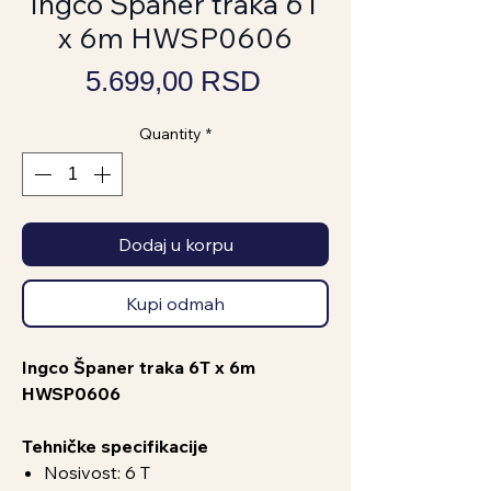
Ingco Španer traka 6T
x 6m HWSP0606
Price
5.699,00 RSD
Quantity
*
Dodaj u korpu
Kupi odmah
Ingco Španer traka 6T x 6m
HWSP0606
Tehničke specifikacije
Nosivost: 6 T