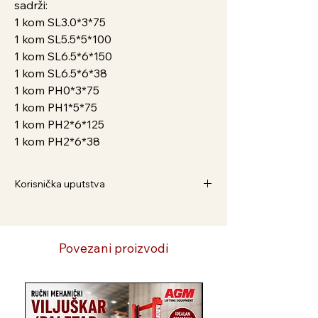
sadrži:
1 kom SL3.0*3*75
1 kom SL5.5*5*100
1 kom SL6.5*6*150
1 kom SL6.5*6*38
1 kom PH0*3*75
1 kom PH1*5*75
1 kom PH2*6*125
1 kom PH2*6*38
Korisnička uputstva
Kako Naručiti
1. Dodaj u korpu i pratite postupak
2. Preko Viber broja 063/586-375
Povezani proizvodi
3. Preko WhatsApp broja 065/3042-333
4. Pošaljite nam email na
agrovojvodinapalankadoo@gmail.com
Novi Artikl
5. Pozovite 021/6043-379
Radnim danom od 07.30 - 14.30 h