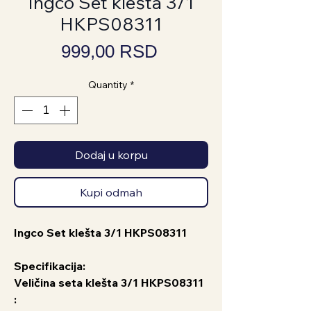
Ingco Set klešta 3/1
HKPS08311
Price
999,00 RSD
Quantity
*
Dodaj u korpu
Kupi odmah
Ingco Set klešta 3/1 HKPS08311
Specifikacija:
Veličina seta klešta 3/1 HKPS08311
: