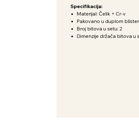
Specifikacija:
Materijal: Čelik + Cr-v
Pakovano u duplom bliste
Broj bitova u setu: 2
Dimenzije držača bitova u