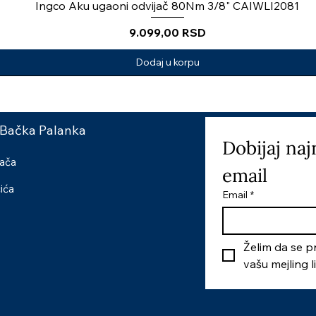
Ingco Aku ugaoni odvijač 80Nm 3/8" CAIWLI2081
Price
9.099,00 RSD
Dodaj u korpu
 Bačka Palanka
Dobijaj naj
šača
email
čića
Email
*
Želim da se pr
vašu mejling l