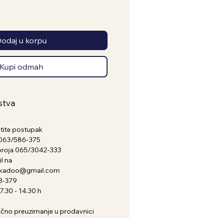
odaj u korpu
Kupi odmah
stva
atite postupak
a 063/586-375
broja 065/3042-333
l na
nkadoo@gmail.com
3-379
.30 - 14.30 h
i lično preuzimanje u prodavnici