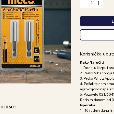
D
Korisnička uput
Kako Naručiti
1. Dodaj u korpu i pr
2. Preko Viber broj
3. Preko WhatsApp 
4. Pošaljite nam emai
agrovojvodinapala
5. Pozovite 021/604
Radnim danom od 07
Isporuka
ABH10601
1 - 10 radnih dana il