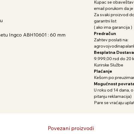
Kupac se obaveštava
email porukom da je 
Za svaki proizvod dob
ru
garantni list
( ako ima garancija )
Predračun
 setu Ingco ABH10601 : 60 mm
Zahtev poslati na:
agrovojvodinapala
Besplatna Dostava
9.999,00 rsd do 20 
Kurirske Službe
Plaćanje
Kešom po preuziman
Mogućnost povrata
U roku od 14 dana, o
pitanju reklamacija)
Pare se vraćaju uplat
Povezani proizvodi