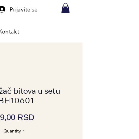
Prijavite se
Kontakt
žač bitova u setu
BH10601
Price
9,00 RSD
Quantity
*