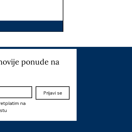
I
novije ponude na 
Prijavi se
etplatim na 
istu