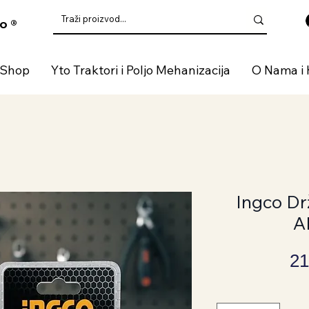
o ®
 Shop
Yto Traktori i Poljo Mehanizacija
O Nama i 
Ingco Dr
A
21