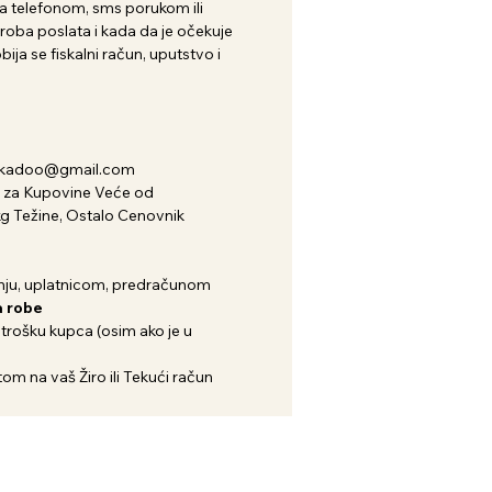
 telefonom, sms porukom ili
roba poslata i kada da je očekuje
ija se fiskalni račun, uputstvo i
nkadoo@gmail.com
za Kupovine Veće od
kg Težine, Ostalo Cenovnik
ju, uplatnicom, predračunom
 robe
 trošku kupca (osim ako je u
om na vaš Žiro ili Tekući račun