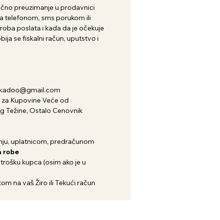
i lično preuzimanje u prodavnici
 telefonom, sms porukom ili
roba poslata i kada da je očekuje
ija se fiskalni račun, uputstvo i
nkadoo@gmail.com
za Kupovine Veće od
kg Težine, Ostalo Cenovnik
ju, uplatnicom, predračunom
 robe
 trošku kupca (osim ako je u
om na vaš Žiro ili Tekući račun