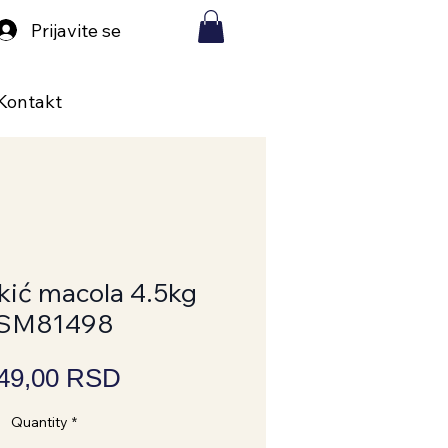
Prijavite se
Kontakt
kić macola 4.5kg
SM81498
Price
149,00 RSD
Quantity
*