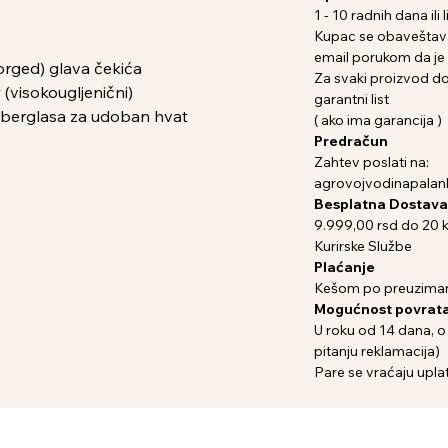
1 - 10 radnih dana il
Kupac se obaveštava
email porukom da je 
orged) glava čekića
Za svaki proizvod dob
(visokougljenični)
garantni list
fiberglasa za udoban hvat
( ako ima garancija )
Predračun
Zahtev poslati na:
agrovojvodinapala
Besplatna Dostava
9.999,00 rsd do 20 
Kurirske Službe
Plaćanje
Kešom po preuziman
Mogućnost povrata
U roku od 14 dana, o
pitanju reklamacija)
Pare se vraćaju uplat