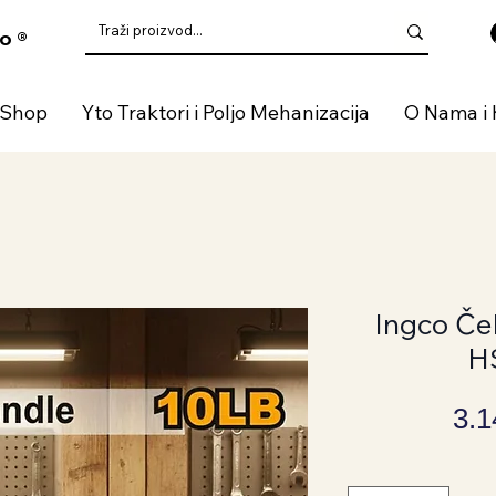
o ®
 Shop
Yto Traktori i Poljo Mehanizacija
O Nama i 
Ingco Če
H
3.