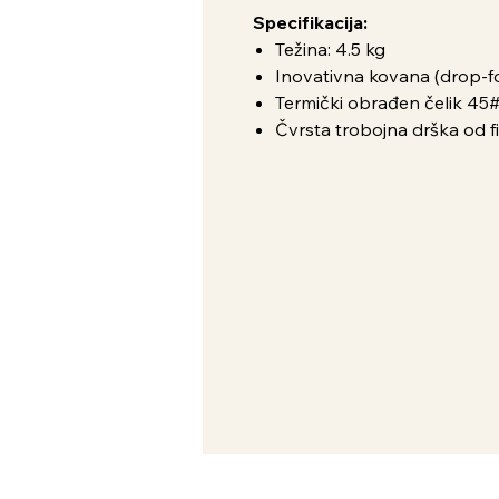
Specifikacija:
Težina: 4.5 kg
Inovativna kovana (drop-f
Termički obrađen čelik 45# 
Čvrsta trobojna drška od 