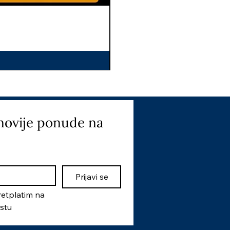
I
novije ponude na 
Prijavi se
etplatim na 
istu