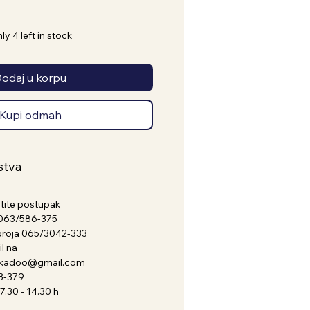
ly 4 left in stock
odaj u korpu
Kupi odmah
stva
atite postupak
a 063/586-375
broja 065/3042-333
l na
nkadoo@gmail.com
3-379
.30 - 14.30 h