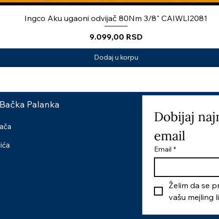
Ingco Aku ugaoni odvijač 80Nm 3/8" CAIWLI2081
Price
9.099,00 RSD
Dodaj u korpu
 Bačka Palanka
Dobijaj naj
šača
email
čića
Email
*
Želim da se pr
vašu mejling l