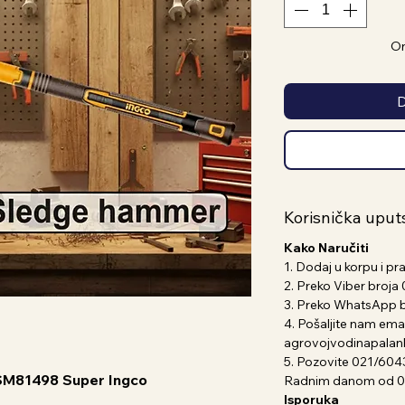
On
D
Korisnička uput
Kako Naručiti
1. Dodaj u korpu i pr
2. Preko Viber broj
3. Preko WhatsApp 
4. Pošaljite nam emai
agrovojvodinapala
5. Pozovite 021/604
HSM81498 Super Ingco
Radnim danom od 07
Isporuka