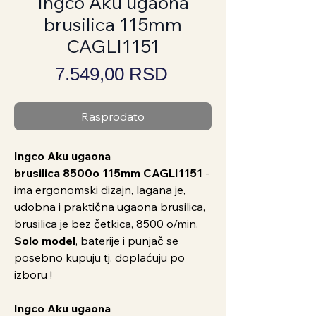
Ingco Aku ugaona
brusilica 115mm
CAGLI1151
Price
7.549,00 RSD
Rasprodato
Ingco Aku ugaona
brusilica 8500o 115mm CAGLI1151
-
ima ergonomski dizajn, lagana je,
udobna i praktična ugaona brusilica,
brusilica je bez četkica, 8500 o/min.
Solo model
, baterije i punjač se
posebno kupuju tj. doplaćuju po
izboru !
Ingco Aku ugaona