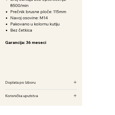
8500/min
Prečnik brusne ploče: 115mm
Navoj osovine: M14
Pakovano u kolornu kutiju
Bez četkica
Garancija: 36 meseci
Doplata po Izboru
Baterija 2Ah FBLI2001 - 2.629,00 rsd /
Korisnička uputstva
kom.
Baterija 4Ah FBLI2002 - 4.499,00 rsd /
Kako Naručiti
kom.
1. Dodaj u korpu i pratite postupak
Baterija 5Ah FBLI2003 - 5,699,00 rsd /