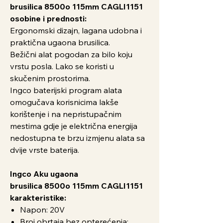
brusilica 8500o 115mm CAGLI1151
osobine i prednosti:
Ergonomski dizajn, lagana udobna i
praktična ugaona brusilica.
Bežični alat pogodan za bilo koju
vrstu posla. Lako se koristi u
skučenim prostorima.
Ingco baterijski program alata
omogučava korisnicima lakše
korištenje i na nepristupačnim
mestima gdje je električna energija
nedostupna te brzu izmjenu alata sa
dvije vrste baterija.
Ingco Aku ugaona
brusilica 8500o 115mm CAGLI1151
karakteristike:
Napon: 20V
Broj obrtaja bez opterećenja: