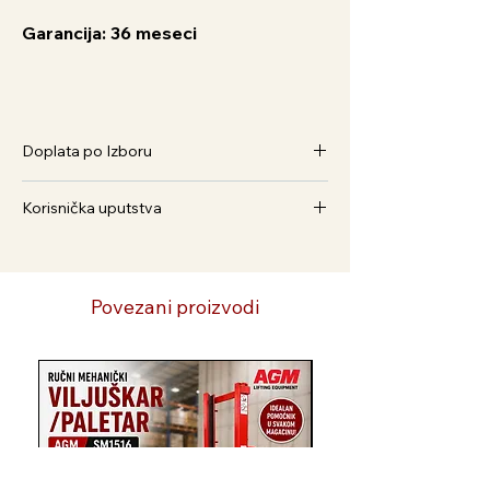
Garancija: 36 meseci
Doplata po Izboru
Baterija 2Ah FBLI2001 - 2.629,00 rsd /
Korisnička uputstva
kom.
Baterija 4Ah FBLI2002 - 4.499,00 rsd /
Kako Naručiti
kom.
1. Dodaj u korpu i pratite postupak
Baterija 5Ah FBLI2003 - 5,699,00 rsd /
2. Preko Viber broja 063/586-375
Povezani proizvodi
kom.
3. Preko WhatsApp broja 065/3042-333
Punjač 2Ah FCLI2003 - 1.999,00 rsd /
4. Pošaljite nam email na
kom.
agrovojvodinapalankadoo@gmail.com
Novi Artikl
Brzi punjač 4Ah FCLI2003 - 2.629,00
5. Pozovite 021/6043-379
rsd / kom.
Radnim danom od 07.30 - 14.30 h
Punjač za dve baterije 2Ah + 2Ah
Isporuka
FCLI2034 - 3.649,00 rsd/ kom.
1 - 10 radnih dana ili lično preuzimanje u
Punjač za dve baterije 4Ah + 4Ah
prodavnici
FCLI2802 – 4.289,00 rsd/kom