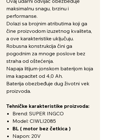
Ovaj udarni odvijač obezbeđuje
maksimalnu snagu, brzinu i
performanse.
Dolazi sa brojnim atributima koji ga
čine proizvodom izuzetnog kvaliteta,
a ove karakteristike uključuju.
Robusna konstrukcija čini ga
pogodnim za mnoge poslove bez
straha od oštećenja.
Napaja litijum-jonskom baterijom koja
ima kapacitet od 4,0 Ah.
Baterija obezbeđuje dug životni vek
proizvoda.
Tehničke karakteristike proizvoda:
Brend: SUPER INGCO
Model: CIWLI2085
BL ( motor bez četkica )
Napon: 20V