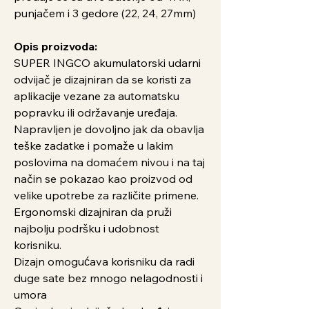
punjačem i 3 gedore (22, 24, 27mm)
Opis proizvoda:
SUPER INGCO akumulatorski udarni
odvijač je dizajniran da se koristi za
aplikacije vezane za automatsku
popravku ili održavanje uređaja.
Napravljen je dovoljno jak da obavlja
teške zadatke i pomaže u lakim
poslovima na domaćem nivou i na taj
način se pokazao kao proizvod od
velike upotrebe za različite primene.
Ergonomski dizajniran da pruži
najbolju podršku i udobnost
korisniku.
Dizajn omogućava korisniku da radi
duge sate bez mnogo nelagodnosti i
umora