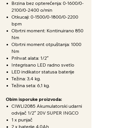
Brzina bez opterećenja: 0-1600/0-
2100/0-2400 o/min
Otkucaji: 0-1500/0-1800/0-2200
bpm
Obrtni moment: Kontinuirano 850
Nm
Obrtni moment otpuštanja: 1000
Nm
Prihvat alata: 1/2″
Integrisano LED radno svetlo
LED indikator statusa baterije
Težina: 3,4 kg.
Težina seta: 6,1 kg.
Obim isporuke proizvoda:
CIWLI2085 Akumulatorski udarni
odvijač 1/2″ 20V SUPER INGCO
1 x punjač
2 x baterije 4,0Ah