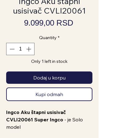
Ingco Aku štapni
usisivač CVLI20061
Price
9.099,00 RSD
Quantity
*
Only 1 left in stock
Dodaj u korpu
Kupi odmah
Ingco Aku štapni usisivač
CVLI20061 Super Ingco
- je Solo
model