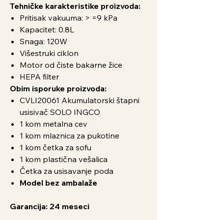
Tehničke karakteristike proizvoda:
Pritisak vakuuma: > =9 kPa
Kapacitet: 0.8L
Snaga: 120W
Višestruki ciklon
Motor od čiste bakarne žice
HEPA filter
Obim isporuke proizvoda:
CVLI20061 Akumulatorski štapni
usisivač SOLO INGCO
1 kom metalna cev
1 kom mlaznica za pukotine
1 kom četka za sofu
1 kom plastična vešalica
Četka za usisavanje poda
Model bez ambalaže
Garancija: 24 meseci