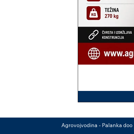
Agrovojvodina - Palanka doo