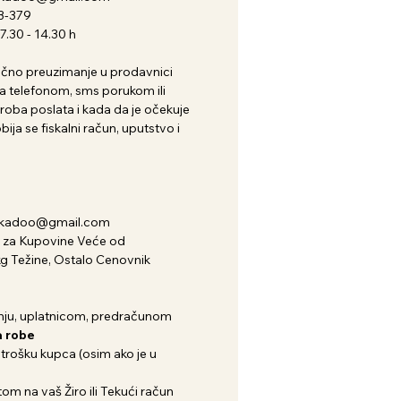
3-379
.30 - 14.30 h
i lično preuzimanje u prodavnici
 telefonom, sms porukom ili
roba poslata i kada da je očekuje
ija se fiskalni račun, uputstvo i
nkadoo@gmail.com
za Kupovine Veće od
kg Težine, Ostalo Cenovnik
ju, uplatnicom, predračunom
 robe
 trošku kupca (osim ako je u
om na vaš Žiro ili Tekući račun