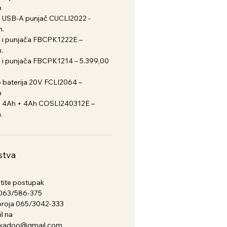
m
n USB-A punjač CUCLI2022 -
m.
ja i punjača FBCPK1222E –
.
ja i punjača FBCPK1214 – 5.399,00
6 baterija 20V FCLI2064 –
m
ja 4Ah + 4Ah COSLI240312E –
.
stva
atite postupak
a 063/586-375
broja 065/3042-333
l na
nkadoo@gmail.com