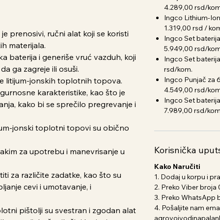
4.289,00 rsd/ko
Ingco Lithium-Io
1.319,00 rsd / ko
e prenosivi, ručni alat koji se koristi
Ingco Set bateri
ih materijala.
5.949,00 rsd/kom
a baterija i generiše vruć vazduh, koji
Ingco Set bateri
da ga zagreje ili osuši.
rsd/kom.
Ingco Punjač za 
 litijum-jonskih toplotnih topova.
4.549,00 rsd/ko
igurnosne karakteristike, kao što je
Ingco Set bateri
anja, kako bi se sprečilo pregrevanje i
7.989,00 rsd/kom
jum-jonski toplotni topovi su obično
Korisnička uput
i lakim za upotrebu i manevrisanje u
Kako Naručiti
iti za različite zadatke, kao što su
1. Dodaj u korpu i pr
ljanje cevi i umotavanje, i
2. Preko Viber broj
3. Preko WhatsApp 
4. Pošaljite nam emai
lotni pištolji su svestran i zgodan alat
agrovojvodinapala