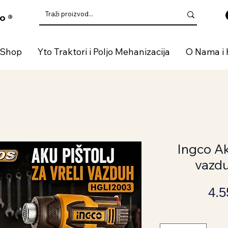
o ®
 Shop
Yto Traktori i Poljo Mehanizacija
O Nama i 
Ingco Aku
vazd
4.