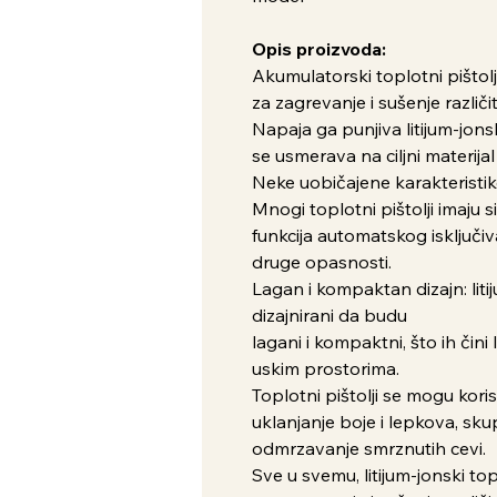
Opis proizvoda:
Akumulatorski toplotni pištolj j
za zagrevanje i sušenje različit
Napaja ga punjiva litijum-jonsk
se usmerava na ciljni materijal 
Neke uobičajene karakteristike
Mnogi toplotni pištolji imaju s
funkcija automatskog isključiv
druge opasnosti.
Lagan i kompaktan dizajn: liti
dizajnirani da budu
lagani i kompaktni, što ih čin
uskim prostorima.
Toplotni pištolji se mogu korist
uklanjanje boje i lepkova, skup
odmrzavanje smrznutih cevi.
Sve u svemu, litijum-jonski top