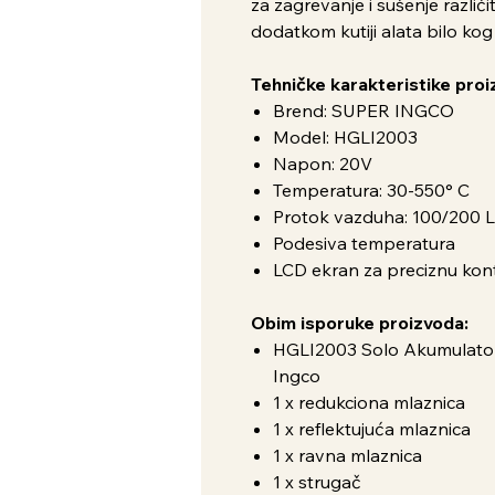
za zagrevanje i sušenje različit
dodatkom kutiji alata bilo kog 
Tehničke karakteristike proi
Brend: SUPER INGCO
Model: HGLI2003
Napon: 20V
Temperatura: 30-550° C
Protok vazduha: 100/200 
Podesiva temperatura
LCD ekran za preciznu kon
Obim isporuke proizvoda:
HGLI2003 Solo Akumulators
Ingco
1 x redukciona mlaznica
1 x reflektujuća mlaznica
1 x ravna mlaznica
1 x strugač