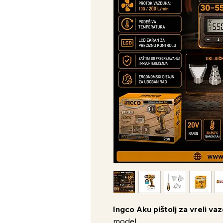
Ingco Aku pištolj za vreli v
model