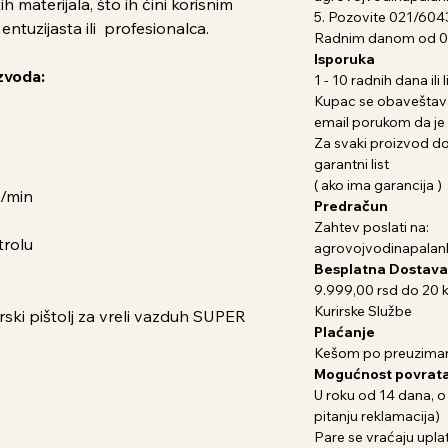
ih materijala, što ih čini korisnim
5. Pozovite 021/604
entuzijasta ili profesionalca.
Radnim danom od 07
Isporuka
zvoda:
1 - 10 radnih dana il
Kupac se obaveštava
email porukom da je 
Za svaki proizvod dob
garantni list
( ako ima garancija )
L/min
Predračun
Zahtev poslati na:
trolu
agrovojvodinapala
Besplatna Dostava
9.999,00 rsd do 20 
Kurirske Službe
ki pištolj za vreli vazduh SUPER
Plaćanje
Kešom po preuziman
Mogućnost povrata
U roku od 14 dana, o
pitanju reklamacija)
Pare se vraćaju uplat