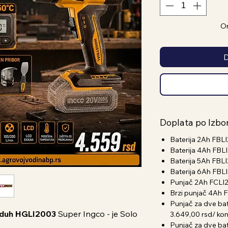
On
D
Doplata po Izbo
Baterija 2Ah FBLI
Baterija 4Ah FBLI
Baterija 5Ah FBLI
Baterija 6Ah FBLI
Punjač 2Ah FCLI2
Brzi punjač 4Ah F
Punjač za dve bat
azduh HGLI2003
Super Ingco
- je Solo
3.649,00 rsd/ ko
Punjač za dve ba