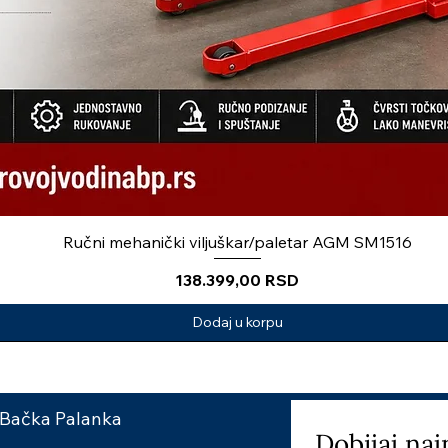
Ručni mehanički viljuškar/paletar AGM SM1516
Price
138.399,00 RSD
Dodaj u korpu
 Bačka Palanka
Dobijaj naj