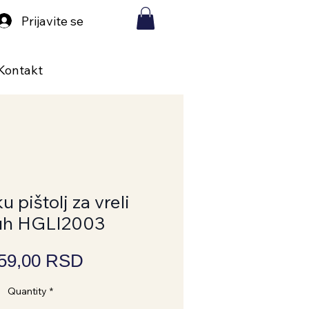
Prijavite se
Kontakt
 pištolj za vreli
uh HGLI2003
Price
559,00 RSD
Quantity
*