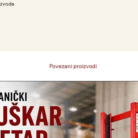
izvoda
Povezani proizvodi