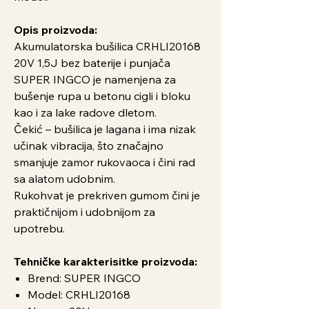
Opis proizvoda:
Akumulatorska bušilica CRHLI20168
20V 1,5J bez baterije i punjača
SUPER INGCO je namenjena za
bušenje rupa u betonu cigli i bloku
kao i za lake radove dletom.
Čekić – bušilica je lagana i ima nizak
učinak vibracija, što značajno
smanjuje zamor rukovaoca i čini rad
sa alatom udobnim.
Rukohvat je prekriven gumom čini je
praktičnijom i udobnijom za
upotrebu.
Tehničke karakterisitke proizvoda:
Brend: SUPER INGCO
Model: CRHLI20168