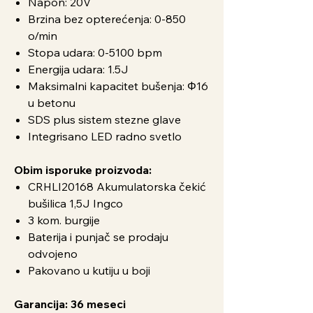
Napon: 20V
Brzina bez opterećenja: 0-850
o/min
Stopa udara: 0-5100 bpm
Energija udara: 1.5J
Maksimalni kapacitet bušenja: Φ16
u betonu
SDS plus sistem stezne glave
Integrisano LED radno svetlo
Obim isporuke proizvoda:
CRHLI20168 Akumulatorska čekić
bušilica 1,5J Ingco
3 kom. burgije
Baterija i punjač se prodaju
odvojeno
Pakovano u kutiju u boji
Garancija: 36 meseci