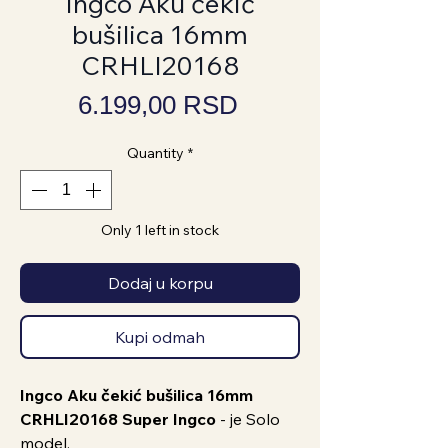
Ingco Aku čekić
bušilica 16mm
CRHLI20168
Price
6.199,00 RSD
Quantity
*
Only 1 left in stock
Dodaj u korpu
Kupi odmah
Ingco Aku čekić bušilica 16mm
CRHLI20168 Super Ingco
- je Solo
model.