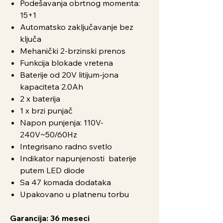
Podešavanja obrtnog momenta:
15+1
Automatsko zaključavanje bez
ključa
Mehanički 2-brzinski prenos
Funkcija blokade vretena
Baterije od 20V litijum-jona
kapaciteta 2.0Ah
2 x baterija
1 x brzi punjač
Napon punjenja: 110V-
240V~50/60Hz
Integrisano radno svetlo
Indikator napunjenosti baterije
putem LED diode
Sa 47 komada dodataka
Upakovano u platnenu torbu
Garancija: 36 meseci