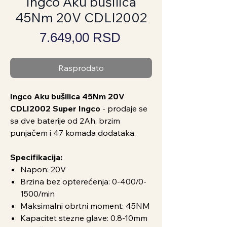
Ingco Aku bušilica
45Nm 20V CDLI2002
Price
7.649,00 RSD
Rasprodato
Ingco Aku bušilica 45Nm 20V
CDLI2002 Super Ingco
- prodaje se
sa dve baterije od 2Ah, brzim
punjačem i 47 komada dodataka.
Specifikacija:
Napon: 20V
Brzina bez opterećenja: 0-400/0-
1500/min
Maksimalni obrtni moment: 45NM
Kapacitet stezne glave: 0.8-10mm