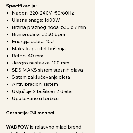
Specifikacija:
Napon: 220-240V~50/60Hz
Ulazna snaga: 1600W
Brzina praznog hoda: 630 o / min
Brzina udara: 3850 bpm
Energija udara: 10J
Maks. kapacitet bušenja:
Beton: 40 mm
Jezgro nastavka: 100 mm
SDS MAKS sistem steznih glava
Sistem zaključavanja dleta
Antivibracioni sistem
Uključuje 2 bušilice i 2 dleta
Upakovano u torbicu
Garancija: 24 meseci
WADFOW
je relativno mlad brend