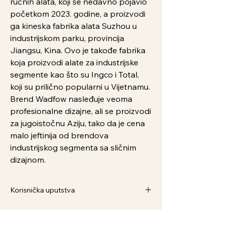
ručnih alata, koji se nedavno pojavio
početkom 2023. godine, a proizvodi
ga kineska fabrika alata Suzhou u
industrijskom parku, provincija
Jiangsu, Kina. Ovo je takođe fabrika
koja proizvodi alate za industrijske
segmente kao što su Ingco i Total,
koji su prilično popularni u Vijetnamu.
Brend Wadfow nasleđuje veoma
profesionalne dizajne, ali se proizvodi
za jugoistočnu Aziju, tako da je cena
malo jeftinija od brendova
industrijskog segmenta sa sličnim
dizajnom.
Korisnička uputstva
Kako Naručiti
1. Dodaj u korpu i pratite postupak