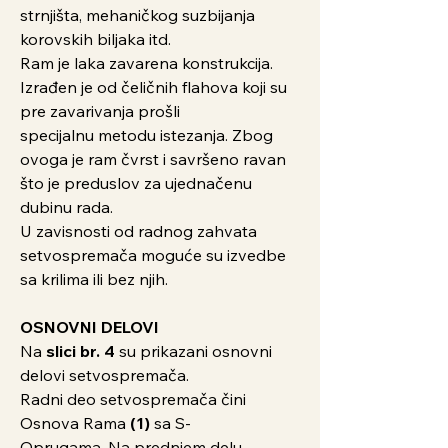
strnjišta, mehaničkog suzbijanja
korovskih biljaka itd.
Ram je laka zavarena konstrukcija.
Izrađen je od čeličnih flahova koji su
pre zavarivanja prošli
specijalnu metodu istezanja. Zbog
ovoga je ram čvrst i savršeno ravan
što je preduslov za ujednačenu
dubinu rada.
U zavisnosti od radnog zahvata
setvospremača moguće su izvedbe
sa krilima ili bez njih.
OSNOVNI DELOVI
Na
slici br. 4
su prikazani osnovni
delovi setvospremača.
Radni deo setvospremača čini
Osnova Rama
(1)
sa S-
Oprugama. Na prednjem delu