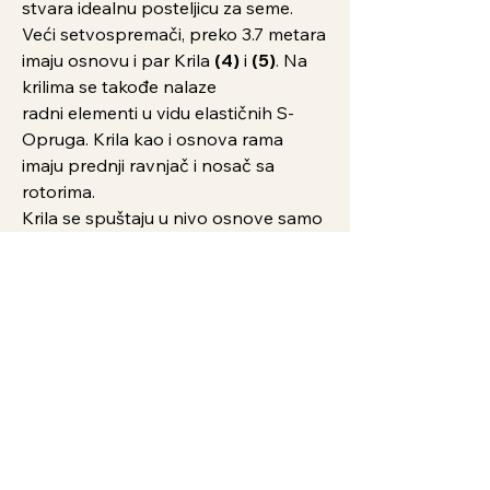
stvara idealnu posteljicu za seme.
Veći setvospremači, preko 3.7 metara
imaju osnovu i par Krila
(4)
i
(5)
. Na
krilima se takođe nalaze
radni elementi u vidu elastičnih S-
Opruga. Krila kao i osnova rama
imaju prednji ravnjač i nosač sa
rotorima.
Krila se spuštaju u nivo osnove samo
prilikom rada, a u transporta ona su
skupljna u vertikalnom položaju.
Za spuštanje i dizanje krila koriste se
Hidraulični Cilindri
(6)
dvosmernog
dejstva. Za setvospremače od 3.7 do
4.9 se koristi jedan hidraulični cilindar,
a na setvospremčima od 5.3 do 6.5
dva cilindra.