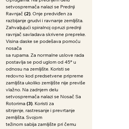
setvospremača nalazi se Prednji
Ravnjač
(2)
. Onje predviđen za
razbijanje grudvi i ravnanje zemljišta.
Zahvaljujući spiralnoj opruzi prednji
ravnjač savladava skrivene prepreke.
Visina daske se podešava pomoću
nosača
sa rupama. Za normalne uslove rada
postavlja se pod uglom od 45° u
odnosu na zemljište. Koristi se
redovno kod predsetvene pripreme
zamljišta ukoliko zemljište nije previše
vlažno. Na zadnjem delu
setvospremača nalazi se Nosač Sa
Rotorima
(3)
. Koristi za
sitnjenje, rastresanje i prevrtanje
zemljišta. Svojom
težinom sabija zamljište pri čemu