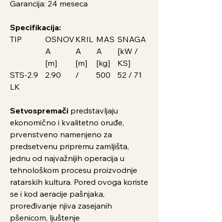
Garancija: 24 meseca
Specifikacija:
TIP
OSNOV
KRIL
MAS
SNAGA
A
A
A
[kW /
[m]
[m]
[kg]
KS]
STS-2.9
2.90
/
500
52 / 71
LK
Setvospremači
predstavljaju
ekonomično i kvalitetno oruđe,
prvenstveno namenjeno za
predsetvenu pripremu zamljišta,
jednu od najvažnijih operacija u
tehnološkom procesu proizvodnje
ratarskih kultura. Pored ovoga koriste
se i kod aeracije pašnjaka,
proređivanje njiva zasejanih
pšenicom, ljuštenje