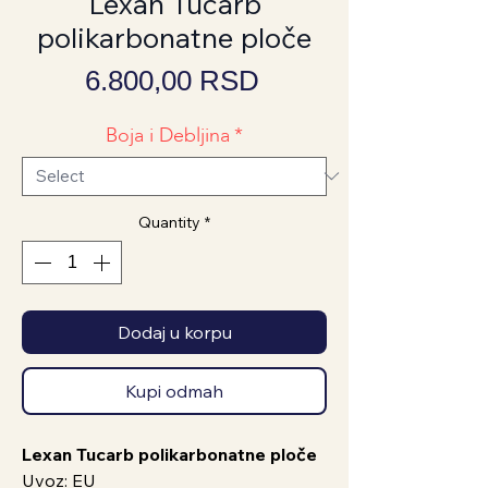
Lexan Tucarb
polikarbonatne ploče
Price
6.800,00 RSD
Boja i Debljina
*
Quantity
*
Dodaj u korpu
Kupi odmah
Lexan Tucarb polikarbonatne ploče
Uvoz: EU