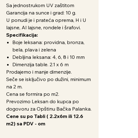
Sa jednostrukom UV zaštitom
Garancija na sunce i grad: 10 g.
U ponudi je i prateća oprema, H i U
lajsne, Al lajsne, rondele i šrafovi.
Specifikacija:
Boje leksana: providna, bronza,
bela, plava i zelena
Debljina leksana: 4, 6, 8 i 10 mm
Dimenzija table. 2.1 x 6 m
Prodajemo i manje dimenzije.
Seče se isključivo po dužini, minimum
na 2 m.
Cena se formira po m2.
Prevozimo Leksan do kupca po
dogovoru za Opštinu Bačka Palanka.
Cene su po Tabli ( 2.2x6m ili 12.6
m2) sa PDV - om