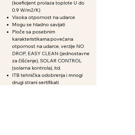
(koeficijent prolaza toplote U do
0.9 W/m2/K)
Visoka otpornost na udarce
Mogu se hladno savijati
Ploče sa posebnim
karakteristikama:povećana
otpornost na udarce, verzije NO
DROP, EASY CLEAN (jednostavne
za čišćenje), SOLAR CONTROL
(solarna kontrola), itd.
ITB tehnička odobrenja i mnogi
drugi strani sertifikati
Dimenzije
Dimenzije na stanju
-2100x6000mm
Moguće standardne dimenzije
-2100 (ili 1250)x7000mm
-2100 (ili 1250)x12000mm
-2100 (ili 1250)x13000mm