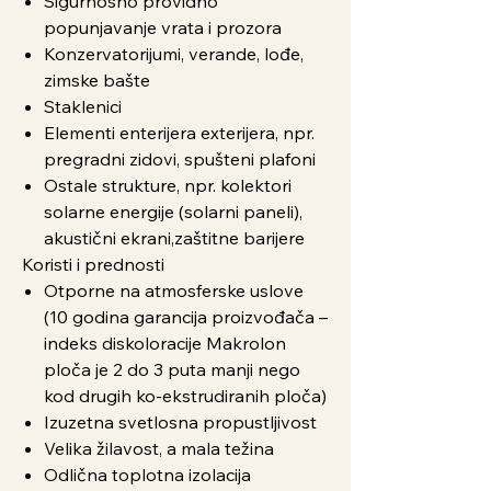
Sigurnosno providno
popunjavanje vrata i prozora
Konzervatorijumi, verande, lođe,
zimske bašte
Staklenici
Elementi enterijera exterijera, npr.
pregradni zidovi, spušteni plafoni
Ostale strukture, npr. kolektori
solarne energije (solarni paneli),
akustični ekrani,zaštitne barijere
Koristi i prednosti
Otporne na atmosferske uslove
(10 godina garancija proizvođača –
indeks diskoloracije Makrolon
ploča je 2 do 3 puta manji nego
kod drugih ko-ekstrudiranih ploča)
Izuzetna svetlosna propustljivost
Velika žilavost, a mala težina
Odlična toplotna izolacija