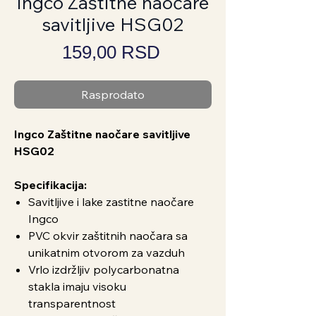
Ingco Zaštitne naočare
savitljive HSG02
Price
159,00 RSD
Rasprodato
Ingco Zaštitne naočare savitljive
HSG02
Specifikacija:
Savitljive i lake zastitne naočare
Ingco
PVC okvir zaštitnih naočara sa
unikatnim otvorom za vazduh
Vrlo izdržljiv polycarbonatna
stakla imaju visoku
transparentnost