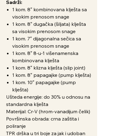
Sadrži:
1 kom. 8″ kombinovana klješta sa
visokim prenosom snage
1 kom. 8″ dugačka (šiljata) klješta
sa visokim prenosom snage
1 kom. 7″ dijagonalna sečica sa
visokim prenosom snage
1 kom. 8″ 8-u-1 višenamenska
kombinovana klješta
1 kom. 8″ klizna klješta (slip joint)
1 kom. 8″ papagajke (pump klješta)
1 kom. 10″ papagajke (pump
klješta)
Ušteda energije: do 30% u odnosu na
standardna klješta
Materijal: Cr-V (hrom-vanadijum čelik)
Površinska obrada: crna zaštita i
poliranje
TPR drška u tri boje za jak i udoban