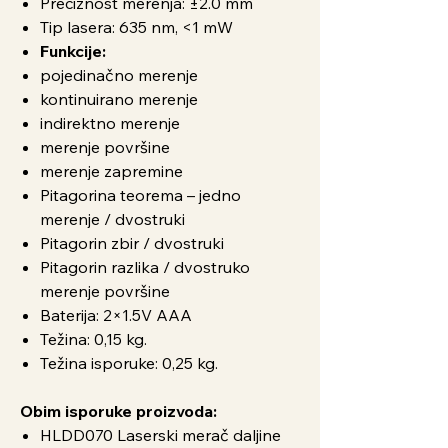
Preciznost merenja: ±2.0 mm
Tip lasera: 635 nm, <1 mW
Funkcije:
pojedinačno merenje
kontinuirano merenje
indirektno merenje
merenje površine
merenje zapremine
Pitagorina teorema – jedno
merenje / dvostruki
Pitagorin zbir / dvostruki
Pitagorin razlika / dvostruko
merenje površine
Baterija: 2×1.5V AAA
Težina: 0,15 kg.
Težina isporuke: 0,25 kg.
Obim isporuke proizvoda:
HLDD070 Laserski merač daljine