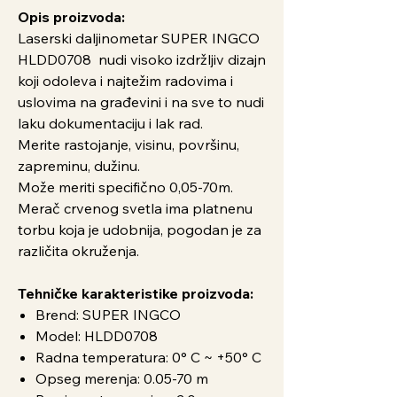
Opis proizvoda:
Laserski daljinometar SUPER INGCO
HLDD0708 nudi visoko izdržljiv dizajn
koji odoleva i najtežim radovima i
uslovima na građevini i na sve to nudi
laku dokumentaciju i lak rad.
Merite rastojanje, visinu, površinu,
zapreminu, dužinu.
Može meriti specifično 0,05-70m.
Merač crvenog svetla ima platnenu
torbu koja je udobnija, pogodan je za
različita okruženja.
Tehničke karakteristike proizvoda:
Brend: SUPER INGCO
Model: HLDD0708
Radna temperatura: 0° C ~ +50° C
Opseg merenja: 0.05-70 m