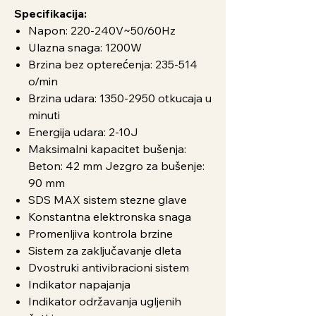
Specifikacija:
Napon: 220-240V~50/60Hz
Ulazna snaga: 1200W
Brzina bez opterećenja: 235-514
o/min
Brzina udara: 1350-2950 otkucaja u
minuti
Energija udara: 2-10J
Maksimalni kapacitet bušenja:
Beton: 42 mm Jezgro za bušenje:
90 mm
SDS MAX sistem stezne glave
Konstantna elektronska snaga
Promenljiva kontrola brzine
Sistem za zaključavanje dleta
Dvostruki antivibracioni sistem
Indikator napajanja
Indikator održavanja ugljenih