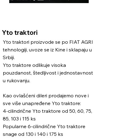
Alati, Gvožđara,
Zavarivački Program
Yto traktori
Yto traktori proizvode se po FIAT AGRI
tehnologiji, uvoze se iz Kine i sklapaju u
Srbiji.
Yto traktore odlikuje visoka
pouzdanost, štedljivost i jednostavnost
u rukovanju.
​Kao ovlašćeni dileri prodajemo nove i
sve više unapređene Yto traktore:
4-cilindrične Yto traktore od 50, 60, 75,
85, 103 i 115 ks
Popularne 6-cilindrične Yto traktore
snage od 130 i 140 i 175 ks