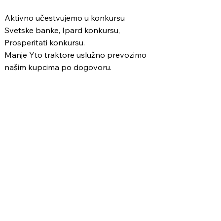
Aktivno učestvujemo u konkursu
Svetske banke, Ipard konkursu,
Prosperitati konkursu.
Manje Yto traktore uslužno prevozimo
našim kupcima po dogovoru.
Poljoprivredne mašine
Agrovojvodina - Palanka doo prodaje
kvalitetne poljoprivredne mašine,
sa garancijom, servisom i dostupnim
delovima.
Priključne poljoprivredne mašine za
ratare, voćare i povrtare.
​Najnovije u našoj ponudi je Navigacija za
traktore Hi - Target koju možete
kupiti uz naše Yto traktore.