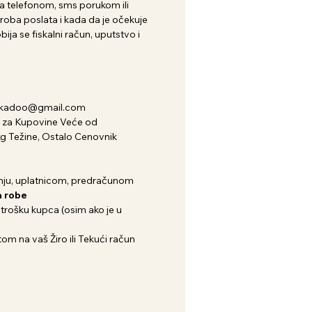
 telefonom, sms porukom ili
roba poslata i kada da je očekuje
ija se fiskalni račun, uputstvo i
nkadoo@gmail.com
za Kupovine Veće od
kg Težine, Ostalo Cenovnik
ju, uplatnicom, predračunom
 robe
 trošku kupca (osim ako je u
om na vaš Žiro ili Tekući račun