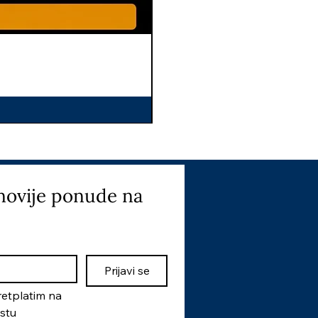
I
novije ponude na 
Prijavi se
etplatim na 
istu