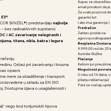
Kupac se obaveštava
email porukom da je 
Za svaki proizvod dob
a E3®
garantni list
BICOR BINZEL®) predstavljaju
najbolje
( ako ima garancija )
Predračun
e
– bez radioaktivnih supstanci.
Zahtev poslati na:
DC i AC zavarivanje nelegiranih i
agrovojvodinapala
ijuma, titana, nikla, bakra i legura
Besplatna Dostava
9.999,00 rsd do 20 
Kurirske Službe
zračenju.
Plaćanje
redinu. Ostaci pri zavarivanju i brusna
Kešom po preuziman
Mogućnost povrata
 kao opasni.
U roku od 14 dana, o
tne mere za skladištenje i transport.
pitanju reklamacija)
 proizvedene u skladu sa EN ISO
Pare se vraćaju uplat
j. Dostupna izjava o usaglašenosti i
iji“ nego kod torijumskih tipova