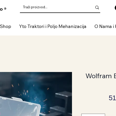
o ®
 Shop
Yto Traktori i Poljo Mehanizacija
O Nama i 
Wolfram E
51