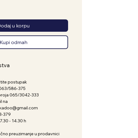
odaj u korpu
Kupi odmah
stva
atite postupak
a 063/586-375
broja 065/3042-333
l na
nkadoo@gmail.com
3-379
.30 - 14.30 h
i lično preuzimanje u prodavnici