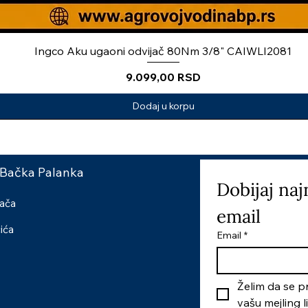
Ingco Aku ugaoni odvijač 80Nm 3/8" CAIWLI2081
Price
9.099,00 RSD
Dodaj u korpu
 Bačka Palanka
Dobijaj naj
šača
email
čića
Email
*
Želim da se pr
vašu mejling l