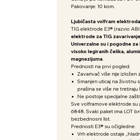
Pakovanje: 10 kom.
Ljubičasta volfram elektrod
TIG elektrode E3® (razvio A
elektrode za TIG zavarivanj
Univerzalne su i pogodne za 
visoko legiranih čelika, alumin
magnezijuma
.
Prednosti na prvi pogled:
Zavarivač više nije izložen 
Smanjen uticaj na životnu s
prašina se više ne tretiraju
Ne postoje specijalne zašti
Sve volframove elektrode su
6848. Svaki paket ima LOT bro
bezbednosni list.
Prednosti E3® su očigledne:
Vrh elektrode ostaje „hladn