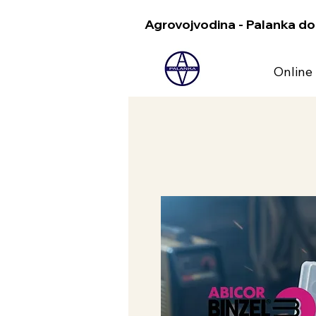
Agrovojvodina - Palanka do
Online