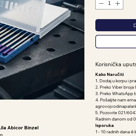
D
Korisnička uput
Kako Naručiti
1. Dodaj u korpu i pr
2. Preko Viber broj
3. Preko WhatsApp 
4. Pošaljite nam emai
agrovojvodinapala
5. Pozovite 021/604
Radnim danom od 07
Isporuka
ila Abicor Binzel
1 - 10 radnih dana il
m.