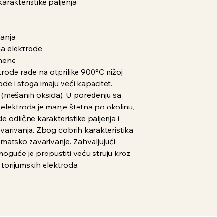
rakteristike paljenja
vanja
ha elektrode
imene
ektrode rade na otprilike 900°C nižoj
e i stoga imaju veći kapacitet.
a (mešanih oksida). U poređenju sa
elektroda je manje štetna po okolinu,
e odlične karakteristike paljenja i
avarivanja. Zbog dobrih karakteristika
omatsko zavarivanje. Zahvaljujući
moguće je propustiti veću struju kroz
d torijumskih elektroda.