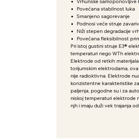
Vrhunske samoponovljive ka
Povećana stabilnost luka
Smanjeno sagorevanje
Podnosi veće struje zavari
Niži stepen degradacije vr
Povećana fleksibilnost pr
Pri istoj gustini struje E3® el
temperaturi nego WTh elektrod
Elektrode od retkih materijal
torijumskim elektrodama, ova 
nije radioktivna. Elektrode nud
konzistentne karakteristike z
paljenja, pogodne su i za aut
niskoj temperaturi elektrode 
njh i imaju duži vek trajanja o