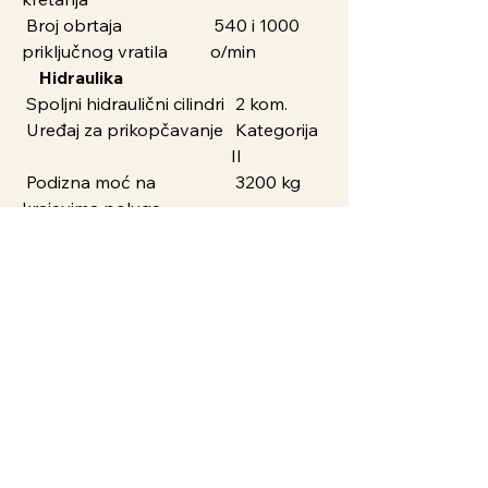
Broj obrtaja
540 i 1000
priključnog vratila
o/min
Hidraulika
Spoljni hidraulični cilindri
2 kom.
Uređaj za prikopčavanje
Kategorija
II
Podizna moć na
3200 kg
krajevima poluga
Kapacitet pumpe
45 l/min
Broj razvodnika spoljne
6 (4)
hid.
priključka
Dimenzije
Dužina / širina /
4350 / 2170 /
visina
2765 mm
Međuosovinski
2314 mm
razmak
Klirens
440 mm
Ostalo