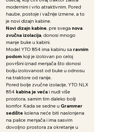
modernim i vrlo atraktivnim. Pored
haube, postoje i važnije izmene, a to
je novi dizajn kabine.
Novi dizajn kabine
, pre svega
nova
zvučna izolacija
, donosi mnogo
manje buke u kabini.
Model YTO 854 ima kabinu sa
ravnim
podom
koji je izolovan po celoj
površini iznad menjača što donosi
bolju izolovanost od buke u odnosu
na traktore od ranije.
Pored bolje zvučne izolacije, YTO NLX
854
kabina je veća
i nudi više
prostora, samim tim daleko bolji
komfor. Kada se sedne u
Grammer
sedište
kolena neće biti naslonjena
na palice menjača i ima sasvim
dovoljno prostora za okretanje u