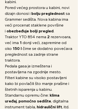
kabini.
Pored većeg prostora u kabini, novi
dizajn donosi i
bolju preglednost
sa
Grammer sedišta. Nova kabina ima
veći procenat staklene površine
i
obezbeđuje bolji pregled
.
Traktor YTO 854 nema
2
rezervoara,
već ima
1
donji veći, zapremine od
oko
150 l
čime se dodatno povećava
preglednost sa zadnje strane
traktora.
Pedala gasa je izmeštena i
postavljena na zgodnije mesto.
Filteri kabine su visoko postavljeni
kako bi povlačili što manje prašine i
štetnih isparenja u kabinu.
Standarnu opremu čine:
klima
uređaj
,
pomoćno sedište
, digitalna
instrument tabla,
hidraulični lift
, itd.