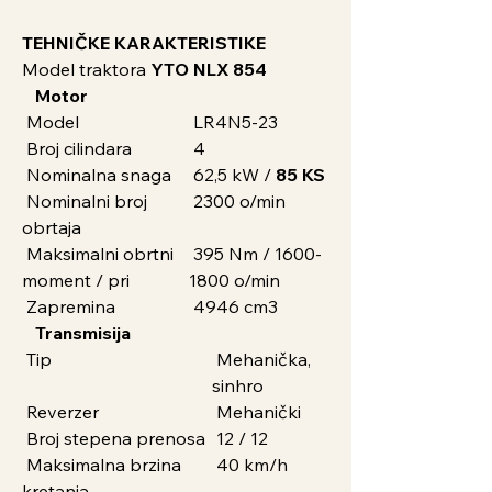
TEHNIČKE KARAKTERISTIKE
Model traktora
YTO NLX 854
Motor
Model
LR4N5-23
Broj cilindara
4
Nominalna snaga
62,5 kW /
85 KS
Nominalni broj
2300 o/min
obrtaja
Maksimalni obrtni
395 Nm / 1600-
moment / pri
1800 o/min
Zapremina
4946 cm3
Transmisija
Tip
Mehanička,
sinhro
Reverzer
Mehanički
Broj stepena prenosa
12 / 12
Maksimalna brzina
40 km/h
kretanja