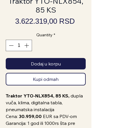
Traktor YTO-NLX854,
85 KS
Price
3.622.319,00 RSD
Quantity
*
Dodaj u korpu
Kupi odmah
Traktor YTO-NLX854, 85 KS,
dupla
vuča, klima, digitalna tabla,
pneumatska instalacija
Cena:
30.959,00
EUR sa PDV-om
Garancija: 1 god ili 1000rs šta pre