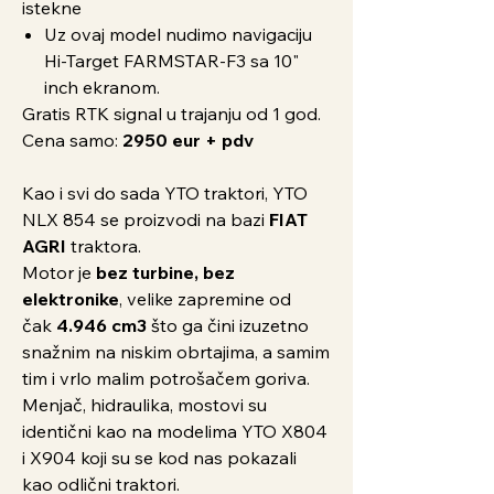
istekne
Uz ovaj model nudimo navigaciju
Hi-Target FARMSTAR-F3 sa 10"
inch ekranom.
Gratis RTK signal u trajanju od 1 god.
Cena samo:
2950 eur + pdv
Kao i svi do sada YTO traktori, YTO
NLX 854 se proizvodi na bazi
FIAT
AGRI
traktora.
Motor je
bez turbine,
bez
elektronike
, velike zapremine od
čak
4.946 cm3
što ga čini izuzetno
snažnim na niskim obrtajima, a samim
tim i vrlo malim potrošačem goriva.
Menjač, hidraulika, mostovi su
identični kao na modelima YTO X804
i X904 koji su se kod nas pokazali
kao odlični traktori.