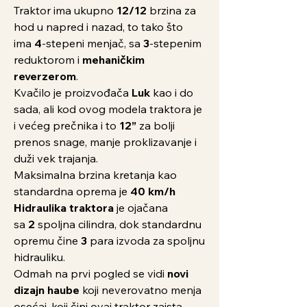
Traktor ima ukupno
12/12
brzina za
hod u napred i nazad, to tako što
ima
4
-stepeni menjač, sa
3
-stepenim
reduktorom i
mehaničkim
reverzerom
.
Kvačilo je proizvođača
Luk
kao i do
sada, ali kod ovog modela traktora je
i većeg prečnika i to
12”
za bolji
prenos snage, manje proklizavanje i
duži vek trajanja.
Maksimalna brzina kretanja kao
standardna oprema je
40 km/h
Hidraulika traktora
je ojačana
sa
2
spoljna cilindra, dok standardnu
opremu čine
3
para izvoda za spoljnu
hidrauliku.
Odmah na prvi pogled se vidi
novi
dizajn haube
koji neverovatno menja
osećaj, koji čini ovaj traktor zaista