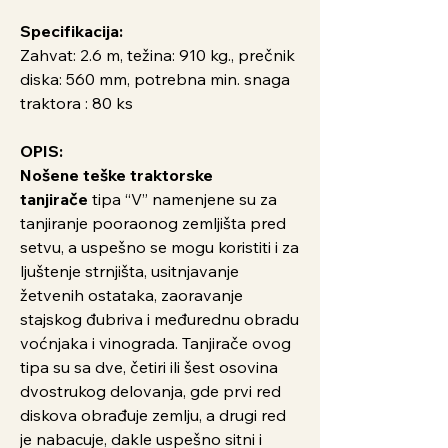
Specifikacija:
Zahvat: 2.6 m, težina: 910 kg., prečnik
diska: 560 mm, potrebna min. snaga
traktora : 80 ks
OPIS:
Nošene teške traktorske
tanjirače
tipa “V” namenjene su za
tanjiranje pooraonog zemljišta pred
setvu, a uspešno se mogu koristiti i za
ljuštenje strnjišta, usitnjavanje
žetvenih ostataka, zaoravanje
stajskog đubriva i međurednu obradu
voćnjaka i vinograda. Tanjirače ovog
tipa su sa dve, četiri ili šest osovina
dvostrukog delovanja, gde prvi red
diskova obrađuje zemlju, a drugi red
je nabacuje, dakle uspešno sitni i