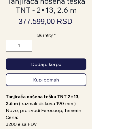
Tanjirača nošena teška
TNT - 2×13, 2.6 m
Price
377.599,00 RSD
Quantity
*
Dodaj u korpu
Kupi odmah
Tanjirača nošena teška TNT-2×13,
2.6 m
( razmak diskova 190 mm )
Novo, proizvodi Ferocoop, Temerin
Cena:
3200 e sa PDV