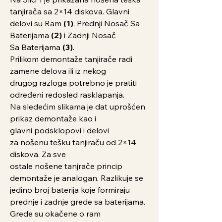
tanjirača sa 2×14 diskova. Glavni
delovi su Ram
(1)
, Prednji Nosač Sa
Baterijama
(2)
i Zadnji Nosač
Sa Baterijama
(3)
.
Prilikom demontaže tanjirače radi
zamene delova ili iz nekog
drugog razloga potrebno je pratiti
određeni redosled rasklapanja.
Na sledećim slikama je dat uprošćen
prikaz demontaže kao i
glavni podsklopovi i delovi
za nošenu tešku tanjiraču od 2×14
diskova. Za sve
ostale nošene tanjrače princip
demontaže je analogan. Razlikuje se
jedino broj baterija koje formiraju
prednje i zadnje grede sa baterijama.
Grede su okačene o ram