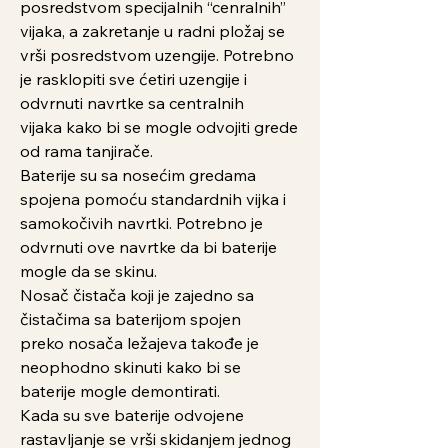
posredstvom specijalnih “cenralnih”
vijaka, a zakretanje u radni pložaj se
vrši posredstvom uzengije. Potrebno
je rasklopiti sve ćetiri uzengije i
odvrnuti navrtke sa centralnih
vijaka kako bi se mogle odvojiti grede
od rama tanjirače.
Baterije su sa nosećim gredama
spojena pomoću standardnih vijka i
samokočivih navrtki. Potrebno je
odvrnuti ove navrtke da bi baterije
mogle da se skinu.
Nosač čistača koji je zajedno sa
čistačima sa baterijom spojen
preko nosača ležajeva takođe je
neophodno skinuti kako bi se
baterije mogle demontirati.
Kada su sve baterije odvojene
rastavljanje se vrši skidanjem jednog