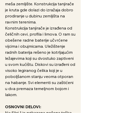
meša zemljište. Konstrukcija tanjirače
je kruta gde dolazi do izražaja dobro
prodiranje u dubinu zemljišta na
ravnim terenima.
Konstrukcija tanjirače je izrađena od
čeličnih cevi, profila i limova. O ram su
obešene radne baterije učvrćene
vijcima i obujmicama. Uležištenje
radnih baterija rešeno je kotrljajućim
ležajevima koji su dvostuko zaptiveni
u svom kućištu. Diskovi su izrađeni od
visoko legiranog čelika koji je u
poboljšanom stanju veoma otporan
na habanje. Svi elementi su zaštićeni
u dva premaza temeljnom bojom i
lakom.
OSNOVNI DELOVI:
Na Slici 1 je prikazana nošena teška