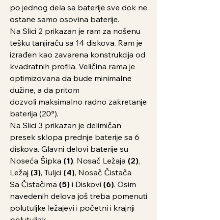
po jednog dela sa baterije sve dok ne
ostane samo osovina baterije.
Na Slici 2 prikazan je ram za nošenu
tešku tanjiraču sa 14 diskova. Ram je
izrađen kao zavarena konstrukcija od
kvadratnih profila. Veličina rama je
optimizovana da bude minimalne
dužine, a da pritom
dozvoli maksimalno radno zakretanje
baterija (20°).
Na Slici 3 prikazan je delimičan
presek sklopa prednje baterije sa 6
diskova. Glavni delovi baterije su
Noseća Šipka
(1)
, Nosač Ležaja
(2)
,
Ležaj
(3)
, Tuljci
(4)
, Nosač Čistača
Sa Čistačima
(5)
i Diskovi
(6)
. Osim
navedenih delova još treba pomenuti
polutuljke ležajevi i početni i krajnji
polutuljak.