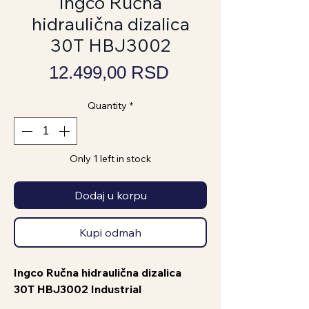
Ingco Ručna
hidraulična dizalica
30T HBJ3002
Price
12.499,00 RSD
Quantity
*
Only 1 left in stock
Dodaj u korpu
Kupi odmah
Ingco Ručna hidraulična dizalica
30T HBJ3002 Industrial