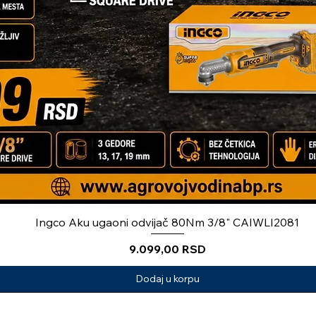
Ingco Aku ugaoni odvijač 80Nm 3/8" CAIWLI2081
Price
9.099,00 RSD
Dodaj u korpu