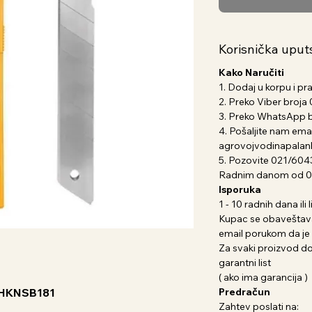
Korisnička uput
Kako Naručiti
1. Dodaj u korpu i pr
2. Preko Viber broj
3. Preko WhatsApp 
4. Pošaljite nam emai
agrovojvodinapala
5. Pozovite 021/604
Radnim danom od 07
Isporuka
1 - 10 radnih dana il
Kupac se obaveštava
email porukom da je 
Za svaki proizvod dob
garantni list
( ako ima garancija )
o HKNSB181
Predračun
Zahtev poslati na: