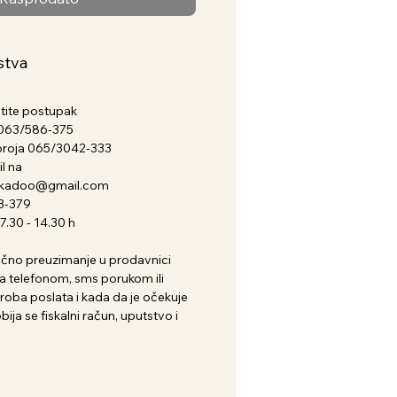
stva
atite postupak
a 063/586-375
broja 065/3042-333
l na
nkadoo@gmail.com
3-379
.30 - 14.30 h
i lično preuzimanje u prodavnici
 telefonom, sms porukom ili
roba poslata i kada da je očekuje
ija se fiskalni račun, uputstvo i