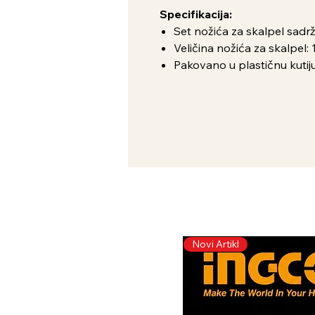
Specifikacija:
Set nožića za skalpel sadr
Veličina nožića za skalpel:
Pakovano u plastičnu kutij
Novi Artikl