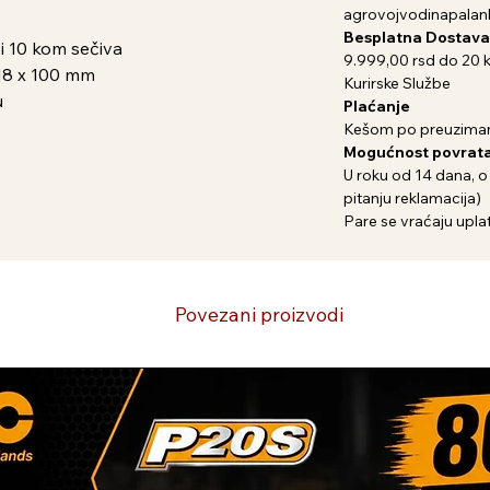
agrovojvodinapala
Besplatna Dostava
ži 10 kom sečiva
9.999,00 rsd do 20 
 18 x 100 mm
Kurirske Službe
u
Plaćanje
Kešom po preuziman
Mogućnost povrata
U roku od 14 dana, o
pitanju reklamacija)
Pare se vraćaju uplat
Povezani proizvodi