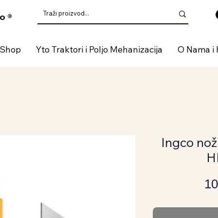
o ®
 Shop
Yto Traktori i Poljo Mehanizacija
O Nama i 
Ingco noži
H
10