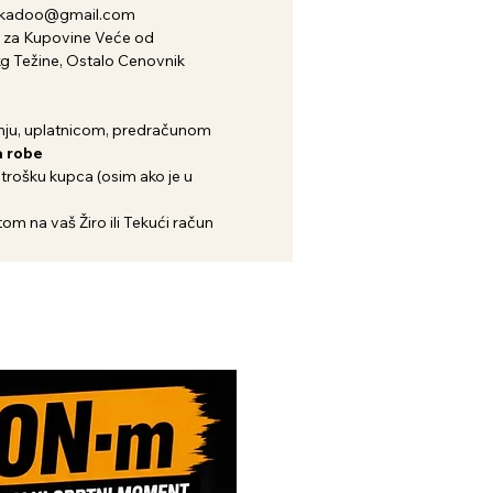
nkadoo@gmail.com
za Kupovine Veće od
kg Težine, Ostalo Cenovnik
ju, uplatnicom, predračunom
 robe
 trošku kupca (osim ako je u
om na vaš Žiro ili Tekući račun
Novi Artikl