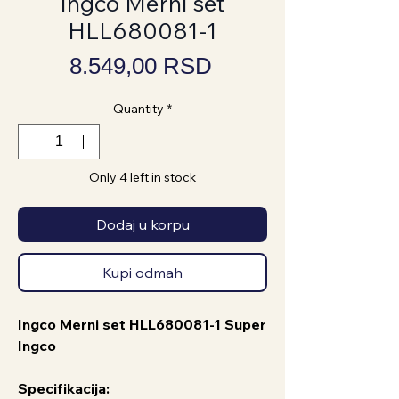
Ingco Merni set
HLL680081-1
Price
8.549,00 RSD
Quantity
*
Only 4 left in stock
Dodaj u korpu
Kupi odmah
Ingco Merni set HLL680081-1 Super
Ingco
Specifikacija: