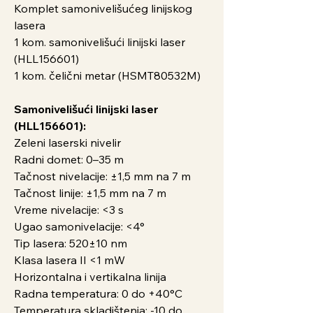
Komplet samonivelišućeg linijskog
lasera
1 kom. samonivelišući linijski laser
(HLL156601)
1 kom. čelični metar (HSMT80532M)
Samonivelišući linijski laser
(HLL156601):
Zeleni laserski nivelir
Radni domet: 0–35 m
Tačnost nivelacije: ±1,5 mm na 7 m
Tačnost linije: ±1,5 mm na 7 m
Vreme nivelacije: <3 s
Ugao samonivelacije: <4°
Tip lasera: 520±10 nm
Klasa lasera II <1 mW
Horizontalna i vertikalna linija
Radna temperatura: 0 do +40°C
Temperatura skladištenja: -10 do