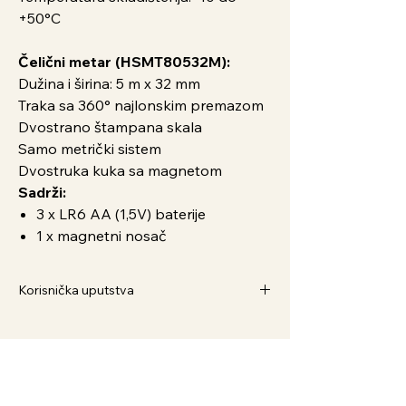
+50°C
Čelični metar (HSMT80532M):
Dužina i širina: 5 m x 32 mm
Traka sa 360° najlonskim premazom
Dvostrano štampana skala
Samo metrički sistem
Dvostruka kuka sa magnetom
Sadrži:
3 x LR6 AA (1,5V) baterije
1 x magnetni nosač
Korisnička uputstva
Kako Naručiti
1. Dodaj u korpu i pratite postupak
2. Preko Viber broja 063/586-375
Povezani proizvodi
3. Preko WhatsApp broja 065/3042-333
4. Pošaljite nam email na