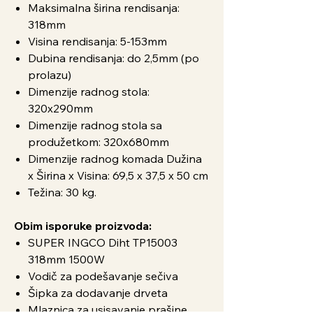
Maksimalna širina rendisanja:
318mm
Visina rendisanja: 5-153mm
Dubina rendisanja: do 2,5mm (po
prolazu)
Dimenzije radnog stola:
320x290mm
Dimenzije radnog stola sa
produžetkom: 320x680mm
Dimenzije radnog komada Dužina
x Širina x Visina: 69,5 x 37,5 x 50 cm
Težina: 30 kg.
Obim isporuke proizvoda:
SUPER INGCO Diht TP15003
318mm 1500W
Vodič za podešavanje sečiva
Šipka za dodavanje drveta
Mlaznica za usisavanje prašine