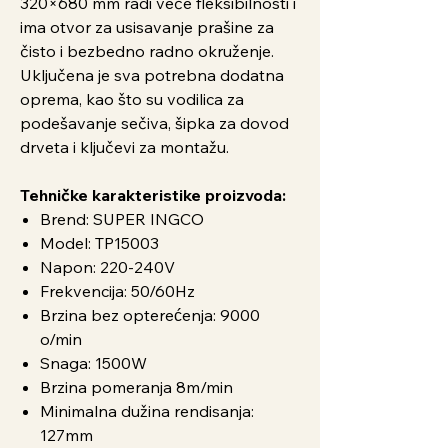
320×680 mm radi veće fleksibilnosti i
ima otvor za usisavanje prašine za
čisto i bezbedno radno okruženje.
Uključena je sva potrebna dodatna
oprema, kao što su vodilica za
podešavanje sečiva, šipka za dovod
drveta i ključevi za montažu.
Tehničke karakteristike proizvoda:
Brend: SUPER INGCO
Model: TP15003
Napon: 220-240V
Frekvencija: 50/60Hz
Brzina bez opterećenja: 9000
o/min
Snaga: 1500W
Brzina pomeranja 8m/min
Minimalna dužina rendisanja:
127mm