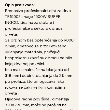
Opis proizvoda:
Prenosiva profesionalni diht za drvo
TP15003 snage 1500W SUPER
INGCO, idealna za stolare i
profesionalce u sektoru obrade
drveta.
Sa brzinom bez opterećenja do 9000
o/min, obezbeđuje brzo i efikasno
uklanjanje materijala, pružajući
besprekornu završnu obradu na bilo
kojoj drvenoj površini.
Ima maksimalnu širinu blanjanja od
318 mm i dubinu blanjanja do 2,5 mm
po prolazu, što omogućava lako
rukovanje čak i velikim komadima
drveta .
Njegova radna površina , dimenzija
320×290 mm, može se proširiti na