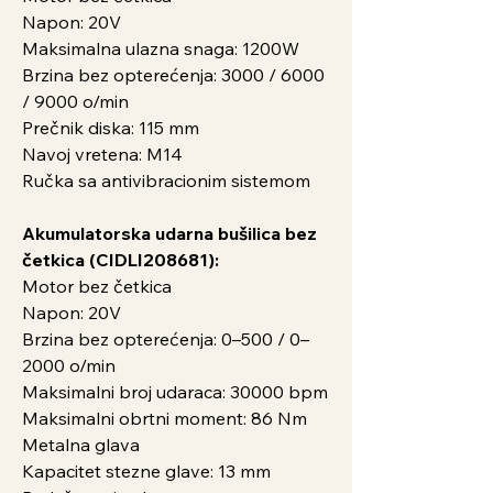
Napon: 20V
Maksimalna ulazna snaga: 1200W
Brzina bez opterećenja: 3000 / 6000
/ 9000 o/min
Prečnik diska: 115 mm
Navoj vretena: M14
Ručka sa antivibracionim sistemom
Akumulatorska udarna bušilica bez
četkica (CIDLI208681):
Motor bez četkica
Napon: 20V
Brzina bez opterećenja: 0–500 / 0–
2000 o/min
Maksimalni broj udaraca: 30000 bpm
Maksimalni obrtni moment: 86 Nm
Metalna glava
Kapacitet stezne glave: 13 mm