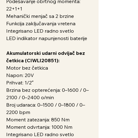
Podešavanje obrtnog momenta:
22+1+1
Mehanički menjač sa 2 brzine
Funkcija zaključavanja vretena
Integrisano LED radno svetlo
LED indikator napunjenosti baterije
Akumulatorski udarni odvijač bez
četkica (CIWLI20851):
Motor bez četkica
Napon: 20V
Prihvat: 1/2″
Brzina bez opterećenja: 0–1600 / 0–
2100 / 0–2400 o/min
Broj udaraca: 0–1500 / 0–1800 / 0–
2200 bpm
Moment zatezanja: 850 Nm
Moment odvrtanja: 1000 Nm
Integrisano LED radno svetlo