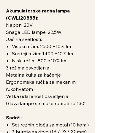
Akumulatorska radna lampa
(CWLI20885):
Napon: 20V
Snaga LED lampe: 22,5W
Jačina svetlosti:
Visoki režim: 2500 ±10% lm
Srednji režim: 1400 ±10% lm
Niski režim: 800 ±10% lm
3 režima osvetljenja
Metalna kuka za kačenje
Ergonomska ručka sa mekanim
rukohvatom
Velika udaljenost osvetljenja
Glava lampe se može rotirati za 130°
Sadrži:
Set reznih ploča za metal (10 kom.)
3 burgije za drvo (16 / 19 / 22 mm)