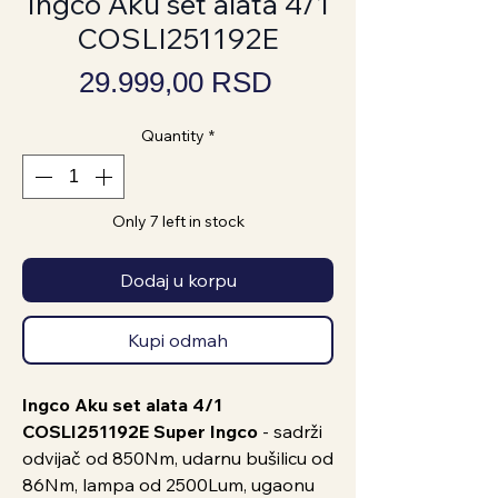
Ingco Aku set alata 4/1
COSLI251192E
Price
29.999,00 RSD
Quantity
*
Only 7 left in stock
Dodaj u korpu
Kupi odmah
Ingco Aku set alata 4/1
COSLI251192E Super Ingco
- sadrži
odvijač od 850Nm, udarnu bušilicu od
86Nm, lampa od 2500Lum, ugaonu