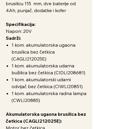
brusilicu 115 mm, dve baterije od
4Ah, punjač, dodatke i kofer
Specifikacija:
Napon: 20V
Sadrži:
1 kom. akumulatorska ugaona
brusilica bez četkica
(CAGLI212025E)
1 kom. akumulatorska udarna
bušilica bez četkica (CIDLI208681)
1 kom. akumulatorski udarni
odvijač bez četkica (CIWLI20851)
1 kom. akumulatorska radna lampa
(CWLI20885)
Akumulatorska ugaona brusilica bez
četkica (CAGLI212025E):
Motor bez četkica