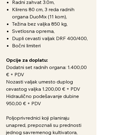
Radni zahvat 3.0m,
Klirens 80 cm, 3 reda radnih
organa DuoMix (11 kom),
Težina bez valjka 850 kg,
Svetlosna oprema,
Dupli cevasti valjak DRF 400/400,
Bočni limiteri
Opcije za doplatu:
Dodatni set radnih organa: 1.400,00
€ + PDV
Nozasti valjak umesto duplog
cevastog valjka 1.200,00 € + PDV
Hidraulično podešavanje dubine
950,00 € + PDV
Poljoprivrednici koji planiraju
unapred, prepoznali su prednosti
jednog savremenog kultivatora,