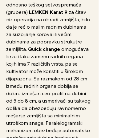
odnosno teškog setvospremača
(grubera)
LEMKEN Karat 9
za čitav
niz operacija na obradi zemljišta, bilo
da je reč o malim radnim dubinama
za suzbijanje korova ili većim
dubinama za popravku strukutre
zemljišta.
Quick change
omogućava
brzu i laku zamenu radnih organa
kojih ima 7 različitih vrsta, pa se
kultivator može koristiti u širokom
dijapazonu. Sa razmakom od 28 cm
između radnih organa dobija se
dobro izmešan ceo profil na dubini
od 5 do 8 cm, a usmerivači su takvog
oblika da obezbeđuju ravnomerno
mešanje zemljišta sa minimalnim
utroškom snage. Paralelogramski
mehanizam obezbeđuje automatsko
podešavanje dubine konkavnih