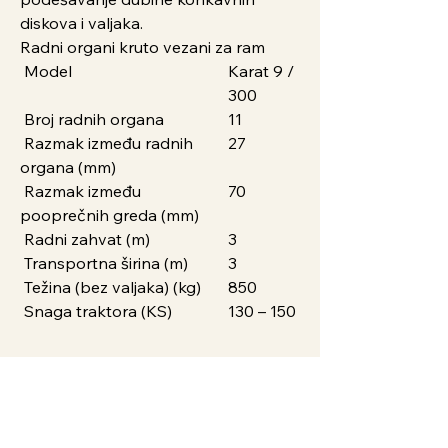
diskova i valjaka.
Radni organi kruto vezani za ram
Model
Karat 9 /
300
Broj radnih organa
11
Razmak između radnih
27
organa (mm)
Razmak između
70
pooprečnih greda (mm)
Radni zahvat (m)
3
Transportna širina (m)
3
Težina (bez valjaka) (kg)
850
Snaga traktora (KS)
130 – 150
Garancija
1 godina
Plaćanje